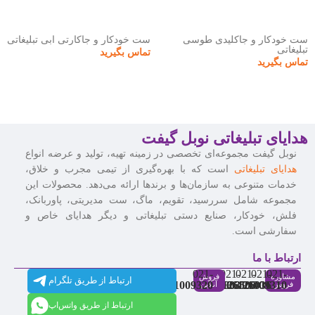
ست خودکار و جاکلیدی طوسی
ست خودکار و جاکارتی آبی تبلیغاتی
تبلیغاتی
تماس بگیرید
تماس بگیرید
هدایای تبلیغاتی نوبل گیفت
نوبل گیفت مجموعه‌ای تخصصی در زمینه تهیه، تولید و عرضه انواع
هدایای تبلیغاتی
است که با بهره‌گیری از تیمی مجرب و خلاق،
خدمات متنوعی به سازمان‌ها و برندها ارائه می‌دهد. محصولات این
مجموعه شامل سررسید، تقویم، ماگ، ست مدیریتی، پاوربانک،
فلش، خودکار، صنایع دستی تبلیغاتی و دیگر هدایای خاص و
سفارشی است.
ارتباط با ما
021-
021-
021-
021-
021-
مشاوره
فروش
ارتباط از طریق تلگرام
91009320
88537803
86126506
86126036
91009310
فروش
آنلاین
ارتباط از طریق واتس‌اپ