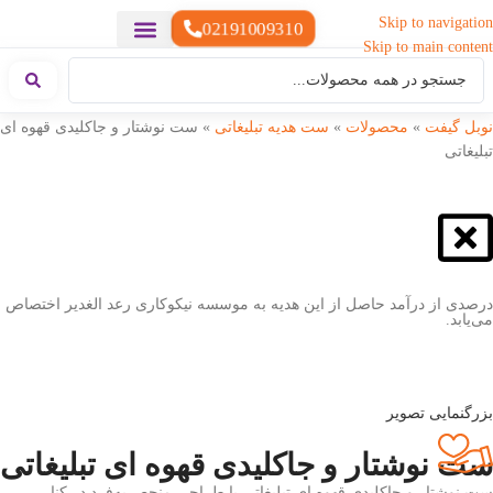
Skip to navigation
02191009310
Skip to main content
خدمات چاپ
هدایای تبلیغاتی خاص
هدایای تبلیغاتی سبک زندگی
هدایای تبلیغاتی تولیدی
هدایای تبلیغاتی دیجیتال
تقویم رومیزی
ست هدیه تبلیغاتی
هدایای نمایشگاهی تبلیغاتی
هدایای چرم تبلیغاتی
سررسید تبلیغاتی
پوشاک تبلیغاتی
هدایای تبلیغاتی خوراکی
هدایای تبلیغاتی مناسبتی
هدایای سازمانی
نوبل گیفت
»
محصولات
»
ست هدیه تبلیغاتی
»
ست نوشتار و جاکلیدی قهوه ای
تبلیغاتی
درصدی از درآمد حاصل از این هدیه به موسسه نیکوکاری رعد الغدیر اختصاص
می‌یابد.
بزرگنمایی تصویر
ست نوشتار و جاکلیدی قهوه ای تبلیغاتی
ست نوشتار و جاکلیدی قهوه ای تبلیغاتی با طراحی منحصربه‌فرد در کنار