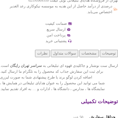
تهران از فروشگاه هدایای تبلیغاتی نوبل گیفت 02191009310
درصدی از درآمد حاصل از این هدیه به موسسه نیکوکاری رعد الغدیر
اختصاص می‌یابد.
ضمانت کیفیت
ارسال سریع
پرداخت امن
پشتیبانی خرید
توضیحات
مشخصات
سوالات متداول
نظرات
ارسال ست نوشتار و جاکلیدی قهوه ای تبلیغاتی به
سراسر تهران رایگان
است.
برای ثبت این سفارش جذاب کد محصول را به تلگرام ما ارسال کنید.
اضافه کردن لوگو برند یا طرح پیشنهادی شما به صورت لیزری
شما می توانید این محصول را به عنوان هدایای تبلیغاتی در همایش ها ،
نمایشگاه ها ، مدارس ، دانشگاه ها ، ادارات و … به افراد تقدیم نمایید.
توضیحات تکمیلی
حداقل سفارش
50 عدد