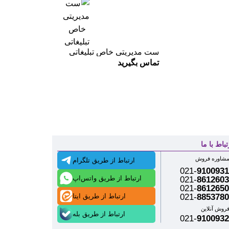
ست مدیریتی خاص تبلیغاتی
تماس بگیرید
تباط با ما
شاوره فروش
ارتباط از طریق تلگرام
021-
9100931
ارتباط از طریق واتس‌اپ
021-
8612603
021-
8612650
ارتباط از طریق ایتا
021-
8853780
روش آنلاین
ارتباط از طریق بله
021-
9100932