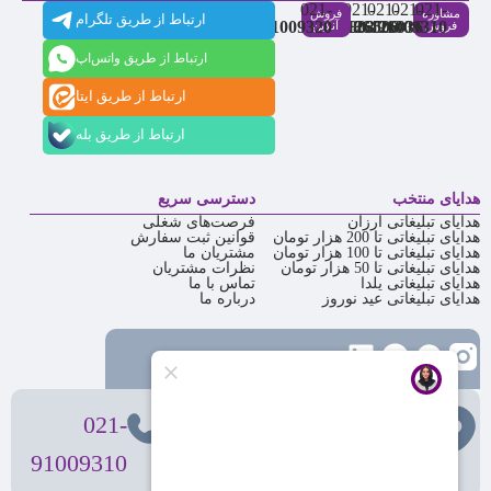
021-
021-
021-
021-
021-
مشاوره
فروش
ارتباط از طریق تلگرام
91009320
88537803
86126506
86126036
91009310
فروش
آنلاین
ارتباط از طریق واتس‌اپ
ارتباط از طریق ایتا
ارتباط از طریق بله
هدایای منتخب
دسترسی سریع
هدایای تبلیغاتی ارزان
فرصت‌های شغلی
هدایای تبلیغاتی تا 200 هزار تومان
قوانین ثبت سفارش
هدایای تبلیغاتی تا 100 هزار تومان
مشتریان ما
هدایای تبلیغاتی تا 50 هزار تومان
نظرات مشتریان
هدایای تبلیغاتی یلدا
تماس با ما
هدایای تبلیغاتی عید نوروز
درباره ما
تهران
، ولیعصر، بالاتر از بهشتی،
021-
بن‌بست پردیس، پلاک 12
91009310