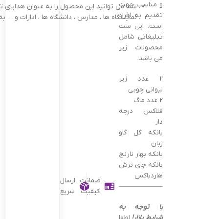
و مناسب جهت
شما می توانید این محصول را به عنوان هدایای ت
تقدیم به افراد
نمایشگاه ها ، مدارس ، دانشگاه ها ، ادارات و … به 
است. این ست
تبلیغاتی شامل
محصولات زیر
می باشد:
2 عدد زیر
لیوانی چوبی
2 عدد ماگ
فلاکس درجه
دار
بانکه گل گاو
زبان
بانکه بهار نارنج
بانکه چای ترش
هاردباکس
ضمانت
ارسال
———————————————–
کیفیت
سریع
با توجه به
شرایط بازار!
لطفا