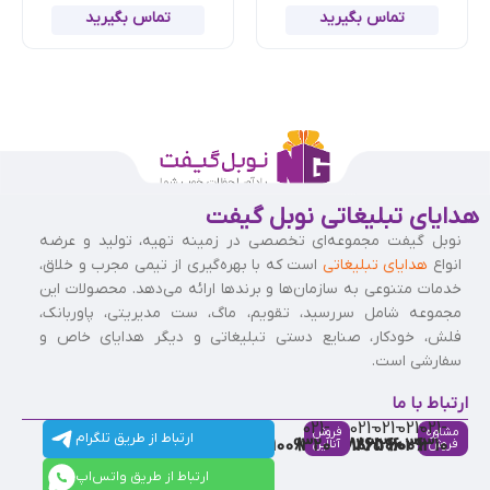
تماس بگیرید
تماس بگیرید
هدایای تبلیغاتی نوبل گیفت
نوبل گیفت مجموعه‌ای تخصصی در زمینه تهیه، تولید و عرضه
انواع
هدایای تبلیغاتی
است که با بهره‌گیری از تیمی مجرب و خلاق،
خدمات متنوعی به سازمان‌ها و برندها ارائه می‌دهد. محصولات این
مجموعه شامل سررسید، تقویم، ماگ، ست مدیریتی، پاوربانک،
فلش، خودکار، صنایع دستی تبلیغاتی و دیگر هدایای خاص و
سفارشی است.
ارتباط با ما
021-
021-
021-
021-
021-
مشاوره
فروش
ارتباط از طریق تلگرام
91009320
88537803
86126506
86126036
91009310
فروش
آنلاین
ارتباط از طریق واتس‌اپ