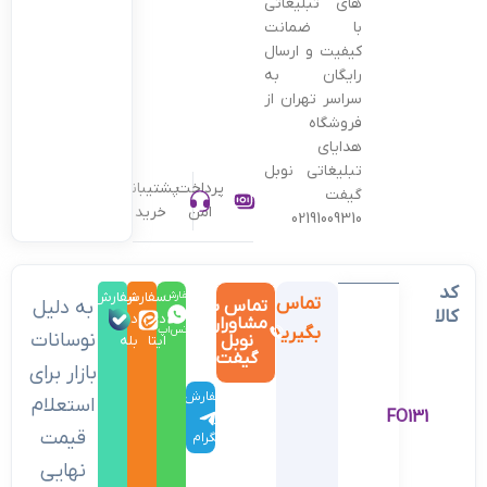
های تبلیغاتی
با ضمانت
کیفیت و ارسال
رایگان به
سراسر تهران از
فروشگاه
هدایای
تبلیغاتی نوبل
پرداخت
پشتیبانی
گیفت
امن
خرید
02191009310
کد
سفارش
سفارش
سفارش
تماس
تماس با
به دلیل
کالا
در
در
در
مشاوران
بگیرید
واتس‌اپ
نوسانات
نوبل
ایتا
بله
گیفت
بازار برای
سفارش
استعلام
FO131
در
قیمت
تلگرام
نهایی