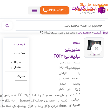
Skip to navigation
02191009310
Skip to main content
خدمات چاپ
هدایای تبلیغاتی خاص
هدایای تبلیغاتی خوراکی
تقویم رومیزی
هدایای تبلیغاتی تولیدی
هدایای سازمانی
هدایای تبلیغاتی مناسبتی
ست هدیه تبلیغاتی
هدایای نمایشگاهی تبلیغاتی
هدایای چرم تبلیغاتی
سررسید تبلیغاتی
پوشاک تبلیغاتی
هدایای تبلیغاتی دیجیتال
هدایای تبلیغاتی سبک زندگی
نوبل گیفت
»
محصولات
»
ست مدیریتی تبلیغاتیFO131
ست
توضیحات
مدیریتی
بزرگنمایی تصویر
مشخصات
تبلیغاتیFO131
ست مدیریتی
سوالات
متداول
تبلیغاتیFO131
با طراحی
نظرات
منحصربه‌فرد و
بسته بندی
ویژه در کنار
کیفیت و
ارسال ست مدیریتی تبلیغاتیFO131 به
سراسر تهر
زیبایی،
ثبت این سفارش جذاب کد محصول را به تلگرام ما 
هدیه‌ای شیک
اضافه کردن لوگو برند یا طرح پیشنهادی شما به 