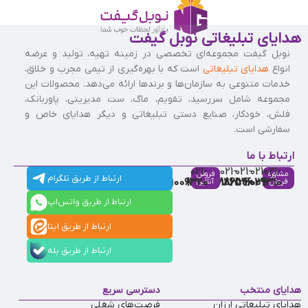
هدایای تبلیغاتی نوبل گیفت
نوبل گیفت مجموعه‌ای تخصصی در زمینه تهیه، تولید و عرضه
انواع
هدایای تبلیغاتی
است که با بهره‌گیری از تیمی مجرب و خلاق،
خدمات متنوعی به سازمان‌ها و برندها ارائه می‌دهد. محصولات این
مجموعه شامل سررسید، تقویم، ماگ، ست مدیریتی، پاوربانک،
فلش، خودکار، صنایع دستی تبلیغاتی و دیگر هدایای خاص و
سفارشی است.
ارتباط با ما
021-
021-
021-
021-
021-
مشاوره
فروش
ارتباط از طریق تلگرام
91009320
88537803
86126506
86126036
91009310
فروش
آنلاین
ارتباط از طریق واتس‌اپ
ارتباط از طریق ایتا
ارتباط از طریق بله
هدایای منتخب
دسترسی سریع
هدایای تبلیغاتی ارزان
فرصت‌های شغلی