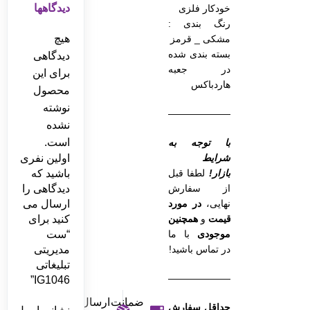
دیدگاهها
خودکار فلزی
رنگ بندی :
هیچ
مشکی _ قرمز
بسته بندی شده
دیدگاهی
در جعبه
برای این
هاردباکس
محصول
نوشته
———————————————–
نشده
است.
با توجه به
شرایط
اولین نفری
بازار!
لطفا قبل
باشید که
از سفارش
دیدگاهی را
نهایی،
در مورد
ارسال می
قیمت
و
همچنین
کنید برای
موجودی
با ما
“ست
در تماس باشید!
مدیریتی
تبلیغاتی
———————————————–
IG1046”
ضمانت
ارسال
حداقل سفارش