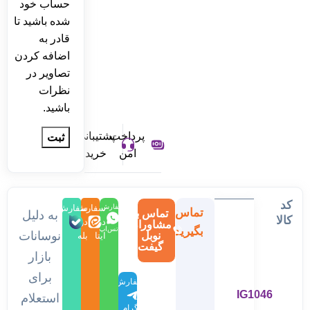
حساب خود
شده باشید تا
قادر به
اضافه کردن
تصاویر در
نظرات
باشید.
پرداخت
پشتیبانی
امن
خرید
کد
سفارش
سفارش
سفارش
تماس
تماس با
به دلیل
کالا
در
در
در
مشاوران
بگیرید
واتس‌اپ
نوسانات
نوبل
ایتا
بله
گیفت
بازار
برای
سفارش
IG1046
در
استعلام
تلگرام