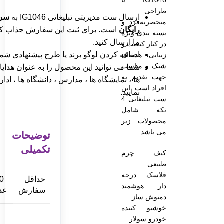
طراحی
ارسال ست مدیریتی تبلیغاتی IG1046 به
سرا
منحصربه‌فرد و
رایگان
است. برای ثبت این سفارش جذاب کد 
بسته بندی ویژه
ما ارسال کنید.
در کنار کیفیت و
اضافه کردن لوگو برند یا طرح پیشنهادی شم
زیبایی، هدیه‌ای
شیک و مناسب
شما می توانید این محصول را به عنوان هدایا
جهت تقدیم به
ها ، نمایشگاه ها ، مدارس ، دانشگاه ها ، ادار
افراد است. این
نمایید.
ست تبلیغاتی 4
تکه شامل
محصولات زیر
می باشد:
توضیحات
تکمیلی
کیف چرم
طبیعی
فلاسک درجه
حداقل
0
دار هوشمند
سفارش
عد
دمنوش ساز
خوشبو کننده
خودرو سولار