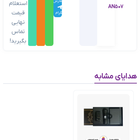
سفارش
استعلام
AN507
در
قیمت
تلگرام
نهایی
تماس
بگیرید!
هدایای مشابه