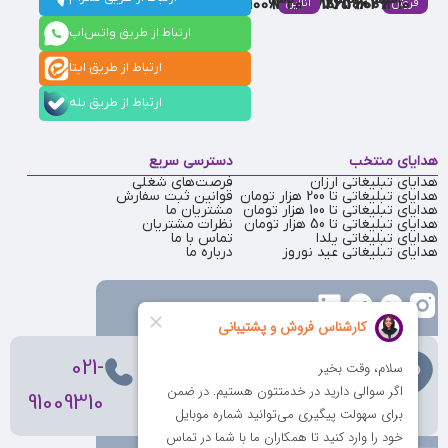
91009320
88537803
86126506
86126036
91009310
فروش
آنلاین
ارتباط از طریق واتس‌اپ
ارتباط از طریق ایتا
ارتباط از طریق بله
هدایای منتخب
دسترسی سریع
هدایای تبلیغاتی ارزان
فرصت‌های شغلی
هدایای تبلیغاتی تا 200 هزار تومان
قوانین ثبت سفارش
هدایای تبلیغاتی تا 100 هزار تومان
مشتریان ما
هدایای تبلیغاتی تا 50 هزار تومان
نظرات مشتریان
هدایای تبلیغاتی یلدا
تماس با ما
هدایای تبلیغاتی عید نوروز
درباره ما
تهران
، ولیعصر، بالاتر از بهشتی،
021-
بن‌بست پردیس، پلاک 12
91009310