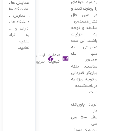
روزمره حرفه‌ای
همایش ها ،
را برطرف کنند و
نمایشگاه ها
در عین حال
، مدارس ،
نشان‌دهنده‌ی
دانشگاه ها ،
سلیقه و توجه
ادارات و …
به جزئیات
به افراد
باشند. این ست
تقدیم
مدیریتی نه
نمایید.
تنها یک
ضمانت
ارسال
هدیه‌ی
کیفیت
سریع
مناسب، بلکه
بیان‌گر قدردانی
و توجه ویژه به
دریافت‌کننده
است.
ایرپاد پاوربانک
دار
ماگ 500 سی
سی
پاوربانک 10000