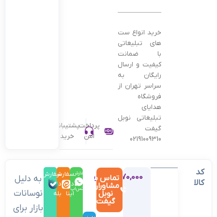
———————————————–
خرید انواع ست
های تبلیغاتی
با ضمانت
کیفیت و ارسال
رایگان به
سراسر تهران از
فروشگاه
هدایای
تبلیغاتی نوبل
پرداخت
پشتیبانی
گیفت
امن
خرید
02191009310
کد
سفارش
سفارش
سفارش
1,970,000
تومان
تماس با
به دلیل
کالا
در
در
در
مشاوران
واتس‌اپ
نوسانات
نوبل
ایتا
بله
گیفت
بازار برای