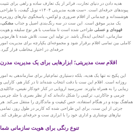
هدیه دادن در دنیای تجارت، فراتر از یک تعارف ساده و راهی برای تثبیت
پیوندهای حرفه‌ای است. «ست هدیه مدیریتی ۱۴۰۴» نوبل گیفت، با طراحی
هوشمندانه و چیدمانی از اقلام ضروری و لوکس، پاسخگوی نیازهای روزمره
یک مدیر موفق است. این ست در سه رنگ‌بندی اصیل و جذاب
مشکی،
قهوه‌ای و عسلی
طراحی شده است تا متناسب با هر نوع سلیقه و هویت
سازمانی، انتخابی ایده‌آل باشد. در تولید این ست، تلاش شده تا هارمونی
کاملی بین تمامی اقلام برقرار شود و مجموعه‌ای یکپارچه برای مدیریت امور
حرفه‌ای در اختیار مخاطب قرار گیرد.
اقلام ست مدیریتی؛ ابزارهایی برای یک مدیریت مدرن
این پکیج نه تنها یک هدیه، بلکه دستیاری تمام‌عیار برای سازماندهی به امور
روزانه است. اقلام این ست با دقت انتخاب شده‌اند تا در کنار هم، کارایی و
زیبایی را به همراه بیاورند. سررسید اروپایی در کنار خودکار نفیس، جاکلیدی
چرمی و جاکارتی، ترکیبی را شکل داده‌اند که از نظر بصری با جلد چرمی
هماهنگ بوده و در هنگام استفاده، حس کیفیت و ماندگاری را منتقل می‌کند. هر
جزئی از این ست، برای این طراحی شده که کاربر در طول روز، تمامی
نیازهای نوشتاری و اداری خود را با ابزاری ست و حرفه‌ای برطرف کند.
تنوع رنگی برای هویت سازمانی شما