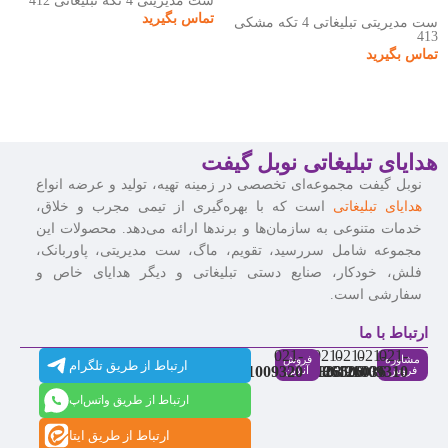
ست مدیریتی 4 تکه تبلیغاتی 412
تماس بگیرید
ست مدیریتی تبلیغاتی 4 تکه مشکی
413
تماس بگیرید
هدایای تبلیغاتی نوبل گیفت
نوبل گیفت مجموعه‌ای تخصصی در زمینه تهیه، تولید و عرضه انواع
هدایای تبلیغاتی
است که با بهره‌گیری از تیمی مجرب و خلاق،
خدمات متنوعی به سازمان‌ها و برندها ارائه می‌دهد. محصولات این
مجموعه شامل سررسید، تقویم، ماگ، ست مدیریتی، پاوربانک،
فلش، خودکار، صنایع دستی تبلیغاتی و دیگر هدایای خاص و
سفارشی است.
ارتباط با ما
021-
021-
021-
021-
021-
مشاوره
فروش
ارتباط از طریق تلگرام
91009320
88537803
86126506
86126036
91009310
فروش
آنلاین
ارتباط از طریق واتس‌اپ
ارتباط از طریق ایتا