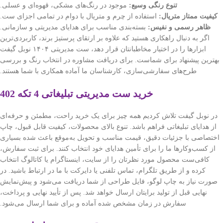
تنوع رنگی وسیع:
موجود در رنگ‌های مشکی، قهوه‌ای و عسلی.
کیفیت ممتاز متریال:
استفاده از چرم و متریال با دوام در تمامی اجزای ست.
ظاهر رسمی و نفیس:
بسته‌بندی مناسب برای هدایای مدیریتی و سازمانی.
اگر به دنبال راهکاری هستید که علاوه بر ارتقای پرستیژ برند، کاربردی‌ترین
ابزارها را در اختیار مخاطبانتان قرار دهد، ست مدیریتی ۱۴۰۴ نوبل گیفت
بهترین پیشنهاد برای شماست. برای دریافت مشاوره در انتخاب رنگ و بررسی
طرح‌های سفارشی‌سازی، کارشناسان ما آماده همکاری با شما هستند.
خرید ست مدیریتی تبلیغاتی 4 تکه 402
در نوبل گیفت تلاش کردیم همه چیز برای یک خرید راحت، مطمئن و حرفه‌ای
از هدایای تبلیغاتی فراهم باشد. تنوع بالای محصولات، کیفیت قابل قبول، چاپ
اختصاصی با جزئیات دقیق، قیمت مناسب و تحویل به‌موقع باعث شده بسیاری
از کسب‌وکارها ما را برای تأمین هدایای خود انتخاب کنند. برای ثبت سفارش،
کافی‌ست محصول مورد نظرتان را از سایت، اینستاگرام یا کاتالوگ انتخاب
کرده و از طریق تلگرام، تماس تلفنی یا دایرکت با ما در ارتباط باشید. در
صورت نیاز به چاپ لوگو، فایل طراحی از شما دریافت می‌شود و پیش‌نمایش
نهایی قبل از تولید برایتان ارسال خواهد شد. پس از تأیید نهایی و پرداخت،
سفارش در زمان مشخص شده آماده و برای شما ارسال می‌شود.