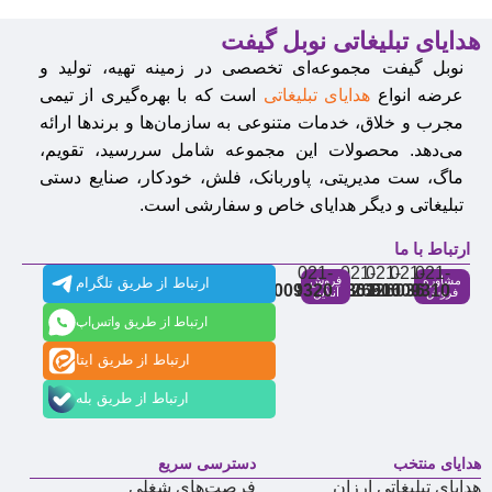
هدایای تبلیغاتی نوبل گیفت
نوبل گیفت مجموعه‌ای تخصصی در زمینه تهیه، تولید و
عرضه انواع
هدایای تبلیغاتی
است که با بهره‌گیری از تیمی
مجرب و خلاق، خدمات متنوعی به سازمان‌ها و برندها ارائه
می‌دهد. محصولات این مجموعه شامل سررسید، تقویم،
ماگ، ست مدیریتی، پاوربانک، فلش، خودکار، صنایع دستی
تبلیغاتی و دیگر هدایای خاص و سفارشی است.
ارتباط با ما
021-
021-
021-
021-
021-
مشاوره
فروش
ارتباط از طریق تلگرام
91009320
88537803
86126506
86126036
91009310
فروش
آنلاین
ارتباط از طریق واتس‌اپ
ارتباط از طریق ایتا
ارتباط از طریق بله
هدایای منتخب
دسترسی سریع
هدایای تبلیغاتی ارزان
فرصت‌های شغلی