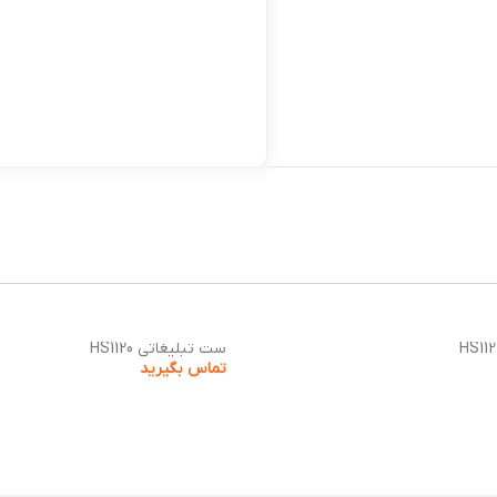
ست تبلیغاتی HS1120
تماس بگیرید