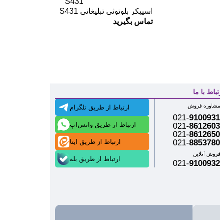
اسپیکر بلوتوثی تبلیغاتی S431
تماس بگیرید
تباط با ما
شاوره فروش
ارتباط از طریق تلگرام
021-
9100931
ارتباط از طریق واتس‌اپ
021-
8612603
021-
8612650
ارتباط از طریق ایتا
021-
8853780
روش آنلاین
ارتباط از طریق بله
021-
9100932