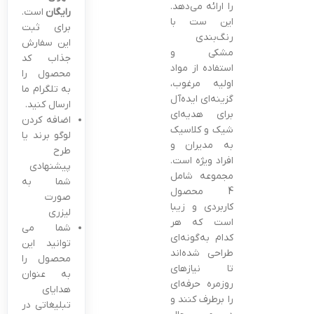
را ارائه می‌دهد.
رایگان
است.
این ست با
برای ثبت
رنگ‌بندی
این سفارش
مشکی و
جذاب کد
استفاده از مواد
محصول را
اولیه مرغوب،
به تلگرام ما
گزینه‌ای ایده‌آل
ارسال کنید.
برای هدیه‌ای
اضافه کردن
شیک و کلاسیک
لوگو برند یا
به مدیران و
طرح
افراد ویژه است.
پیشنهادی
مجموعه شامل
شما به
4 محصول
صورت
کاربردی و زیبا
لیزری
است که هر
شما می
کدام به‌گونه‌ای
توانید این
طراحی شده‌اند
محصول را
تا نیازهای
به عنوان
روزمره حرفه‌ای
هدایای
را برطرف کنند و
تبلیغاتی در