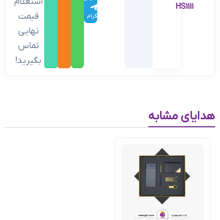
استعلام
HS1111
در
قیمت
تلگرام
نهایی
تماس
بگیرید!
هدایای مشابه