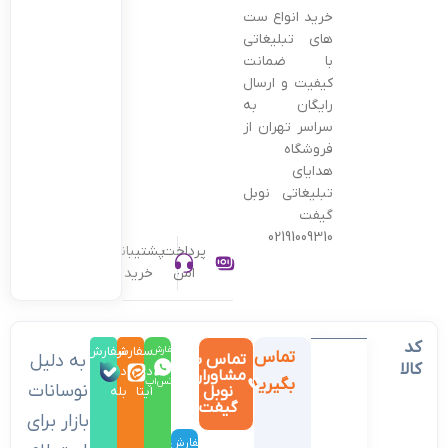
خرید انواع ست
های تبلیغاتی
با ضمانت
کیفیت و ارسال
رایگان به
سراسر تهران از
فروشگاه
هدایای
تبلیغاتی نوبل
گیفت
02191009310
پرداخت
پشتیبانی
امن
خرید
کد
سفارش
سفارش
سفارش
تماس
تماس با
به دلیل
کالا
در
در
در
مشاوران
بگیرید
واتس‌اپ
نوسانات
نوبل
ایتا
بله
گیفت
بازار برای
سفارش