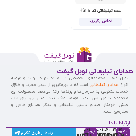
ست تبلیغاتی کد HS1110
تماس بگیرید
هدایای تبلیغاتی نوبل گیفت
نوبل گیفت مجموعه‌ای تخصصی در زمینه تهیه، تولید و عرضه
انواع
هدایای تبلیغاتی
است که با بهره‌گیری از تیمی مجرب و خلاق،
خدمات متنوعی به سازمان‌ها و برندها ارائه می‌دهد. محصولات این
مجموعه شامل سررسید، تقویم، ماگ، ست مدیریتی، پاوربانک،
فلش، خودکار، صنایع دستی تبلیغاتی و دیگر هدایای خاص و
سفارشی است.
ارتباط با ما
021-
021-
021-
021-
021-
مشاوره
فروش
ارتباط از طریق تلگرام
91009320
88537803
86126506
86126036
91009310
فروش
آنلاین