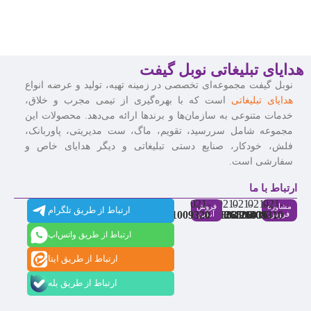
هدایای تبلیغاتی نوبل گیفت
نوبل گیفت مجموعه‌ای تخصصی در زمینه تهیه، تولید و عرضه انواع
هدایای تبلیغاتی
است که با بهره‌گیری از تیمی مجرب و خلاق،
خدمات متنوعی به سازمان‌ها و برندها ارائه می‌دهد. محصولات این
مجموعه شامل سررسید، تقویم، ماگ، ست مدیریتی، پاوربانک،
فلش، خودکار، صنایع دستی تبلیغاتی و دیگر هدایای خاص و
سفارشی است.
ارتباط با ما
021-
021-
021-
021-
021-
مشاوره
فروش
ارتباط از طریق تلگرام
91009320
88537803
86126506
86126036
91009310
فروش
آنلاین
ارتباط از طریق واتس‌اپ
ارتباط از طریق ایتا
ارتباط از طریق بله