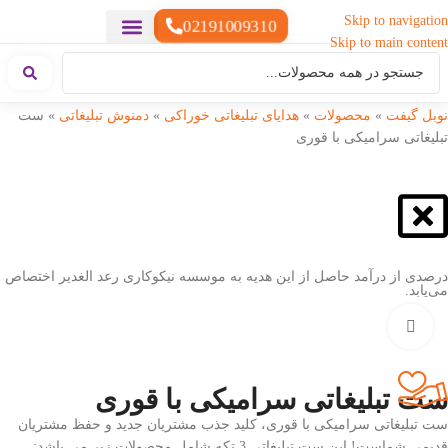
Skip to navigation
02191009310
Skip to main content
خدمات چاپ
هدایای تبلیغاتی خاص
هدایای تبلیغاتی سبک زندگی
هدایای تبلیغاتی تولیدی
هدایای تبلیغاتی دیجیتال
تقویم رومیزی
ست هدیه تبلیغاتی
هدایای نمایشگاهی تبلیغاتی
هدایای چرم تبلیغاتی
سررسید تبلیغاتی
پوشاک تبلیغاتی
هدایای تبلیغاتی خوراکی
هدایای تبلیغاتی مناسبتی
هدایای سازمانی
نوبل گیفت
»
محصولات
»
هدایای تبلیغاتی خوراکی
»
دمنوش تبلیغاتی
»
ست
تبلیغاتی سرامیکی با قوری
درصدی از درآمد حاصل از این هدیه به موسسه نیکوکاری رعد الغدیر اختصاص
می‌یابد.
بزرگنمایی تصویر
ست تبلیغاتی سرامیکی با قوری
ست تبلیغاتی سرامیکی با قوری، کلید جذب مشتریان جدید و حفظ مشتریان
قدیمی شماست! این ست تبلیغاتی 3 تکه شامل محصولات زیر می باشد: