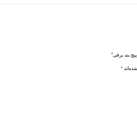
یچ بند برقی”
ده‌اند
*