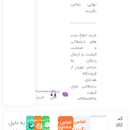
نهایی تماس
بگیرید.
———————————————–
خرید انواع ست
های تبلیغاتی
با ضمانت
کیفیت و ارسال
رایگان به
سراسر تهران از
فروشگاه
هدایای
تبلیغاتی نوبل
پرداخت
پشتیبانی
گیفت
امن
خرید
02191009310
کد
سفارش
سفارش
سفارش
تماس
تماس با
به دلیل
کالا
در
در
در
مشاوران
بگیرید
واتس‌اپ