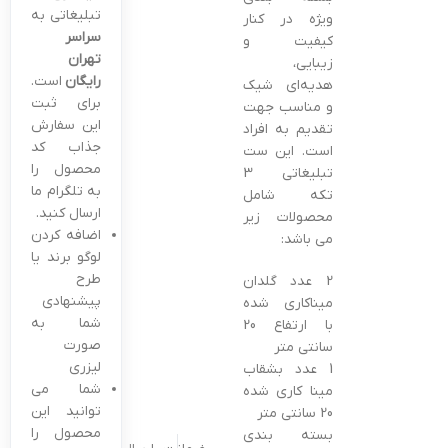
تبلیغاتی به
ویژه در کنار
سراسر
کیفیت و
تهران
زیبایی،
رایگان
است.
هدیه‌ای شیک
برای ثبت
و مناسب جهت
این سفارش
تقدیم به افراد
جذاب کد
است. این ست
محصول را
تبلیغاتی 3
به تلگرام ما
تکه شامل
ارسال کنید.
محصولات زیر
اضافه کردن
می باشد:
لوگو برند یا
طرح
2 عدد گلدان
پیشنهادی
میناکاری شده
شما به
با ارتفاع 20
صورت
سانتی متر
لیزری
1 عدد بشقاب
شما می
مینا کاری شده
توانید این
20 سانتی متر
محصول را
بسته بندی