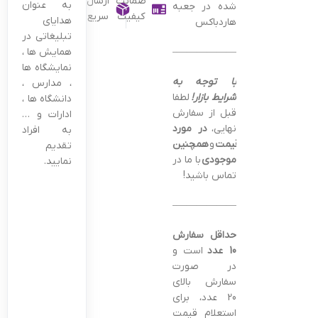
ضمانت
ارسال
به عنوان
شده در جعبه
کیفیت
سریع
هدایای
هاردباکس
تبلیغاتی در
———————————————–
همایش ها ،
نمایشگاه ها
با توجه به
، مدارس ،
شرایط بازار!
لطفا
دانشگاه ها ،
قبل از سفارش
ادارات و …
نهایی،
در مورد
به افراد
قیمت
و
همچنین
تقدیم
موجودی
با ما در
نمایید.
تماس باشید!
———————————————–
حداقل سفارش
10 عدد
است و
در صورت
سفارش بالای
20 عدد، برای
استعلام قیمت