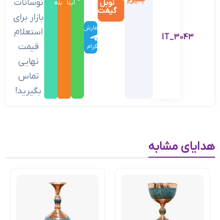
نوسانات
نوبل
ایتا
بله
گیفت
بازار برای
سفارش
استعلام
IT_3043
در
قیمت
تلگرام
نهایی
تماس
بگیرید!
هدایای مشابه