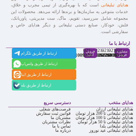
هدایای تبلیغاتی
است که با بهره‌گیری از تیمی مجرب و خلاق،
خدمات متنوعی به سازمان‌ها و برندها ارائه می‌دهد. محصولات این
مجموعه شامل سررسید، تقویم، ماگ، ست مدیریتی، پاوربانک،
فلش، خودکار، صنایع دستی تبلیغاتی و دیگر هدایای خاص و
سفارشی است.
ارتباط با ما
021-
021-
021-
021-
021-
مشاوره
فروش
ارتباط از طریق تلگرام
91009320
88537803
86126506
86126036
91009310
فروش
آنلاین
ارتباط از طریق واتس‌اپ
ارتباط از طریق ایتا
ارتباط از طریق بله
هدایای منتخب
دسترسی سریع
هدایای تبلیغاتی ارزان
فرصت‌های شغلی
هدایای تبلیغاتی تا 200 هزار تومان
قوانین ثبت سفارش
هدایای تبلیغاتی تا 100 هزار تومان
مشتریان ما
هدایای تبلیغاتی تا 50 هزار تومان
نظرات مشتریان
هدایای تبلیغاتی یلدا
تماس با ما
هدایای تبلیغاتی عید نوروز
درباره ما