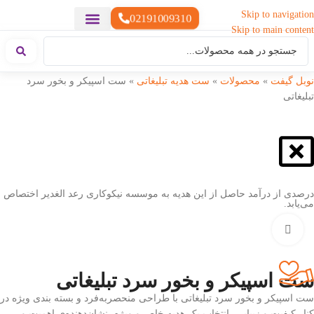
Skip to navigation
02191009310
Skip to main content
خدمات چاپ
هدایای تبلیغاتی خاص
هدایای تبلیغاتی سبک زندگی
هدایای تبلیغاتی تولیدی
هدایای تبلیغاتی دیجیتال
تقویم رومیزی
ست هدیه تبلیغاتی
هدایای نمایشگاهی تبلیغاتی
هدایای چرم تبلیغاتی
سررسید تبلیغاتی
پوشاک تبلیغاتی
هدایای تبلیغاتی خوراکی
هدایای تبلیغاتی مناسبتی
هدایای سازمانی
نوبل گیفت
»
محصولات
»
ست هدیه تبلیغاتی
»
ست اسپیکر و بخور سرد
تبلیغاتی
درصدی از درآمد حاصل از این هدیه به موسسه نیکوکاری رعد الغدیر اختصاص
می‌یابد.
بزرگنمایی تصویر
ست اسپیکر و بخور سرد تبلیغاتی
ست اسپیکر و بخور سرد تبلیغاتی با طراحی منحصربه‌فرد و بسته بندی ویژه در
کنار کیفیت و زیبایی، انتخاب یک هدیه خاص و ویژه، نشان‌دهنده‌ی اهمیت و