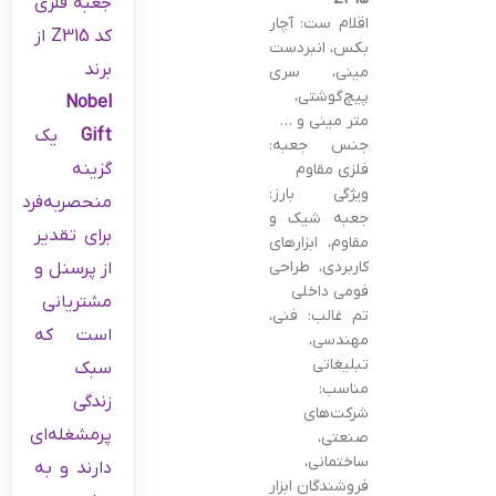
جعبه فلزی
اقلام ست: آچار
کد Z315 از
بکس، انبردست
برند
مینی، سری
پیچ‌گوشتی،
Nobel
متر مینی و …
Gift
یک
جنس جعبه:
گزینه
فلزی مقاوم
ویژگی بارز:
منحصربه‌فرد
جعبه شیک و
برای تقدیر
مقاوم، ابزارهای
کاربردی، طراحی
از پرسنل و
فومی داخلی
مشتریانی
تم غالب: فنی،
است که
مهندسی،
تبلیغاتی
سبک
مناسب:
زندگی
شرکت‌های
پرمشغله‌ای
صنعتی،
ساختمانی،
دارند و به
فروشندگان ابزار