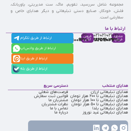
مجموعه شامل سررسید، تقویم، ماگ، ست مدیریتی، پاوربانک،
فلش، خودکار، صنایع دستی تبلیغاتی و دیگر هدایای خاص و
سفارشی است.
ارتباط با ما
021-
021-
021-
021-
021-
مشاوره
فروش
ارتباط از طریق تلگرام
91009320
88537803
86126506
86126036
91009310
فروش
آنلاین
ارتباط از طریق واتس‌اپ
ارتباط از طریق ایتا
ارتباط از طریق بله
هدایای منتخب
دسترسی سریع
هدایای تبلیغاتی ارزان
فرصت‌های شغلی
هدایای تبلیغاتی تا 200 هزار تومان
قوانین ثبت سفارش
هدایای تبلیغاتی تا 100 هزار تومان
مشتریان ما
هدایای تبلیغاتی تا 50 هزار تومان
نظرات مشتریان
هدایای تبلیغاتی یلدا
تماس با ما
هدایای تبلیغاتی عید نوروز
درباره ما