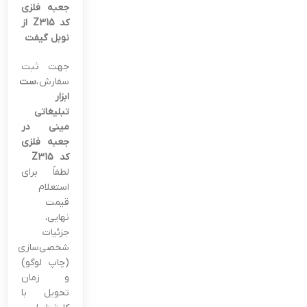
جعبه فلزی
کد Z315 از
نوبل گیفت
جهت ثبت
سفارش
،
ست
ابزار
تبلیغاتی
مینی در
جعبه فلزی
کد Z315
لطفاً برای
استعلام
قیمت
نهایی،
جزئیات
شخصی‌سازی
(چاپ لوگو)
و زمان
تحویل با