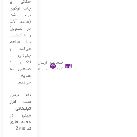
حکاکی یا
چاپ لوگوی
برند شما
(مانند CAT
در تصویر)
را با کیفیت
بالا فراهم
می‌کند و
جلوه‌ای
لوکس و
ضمانت
ارسال
صنعتی به
کیفیت
سریع
هدیه
می‌دهد.
نقد برسی
ست ابزار
تبلیغاتی
مینی در
جعبه فلزی
کد Z315