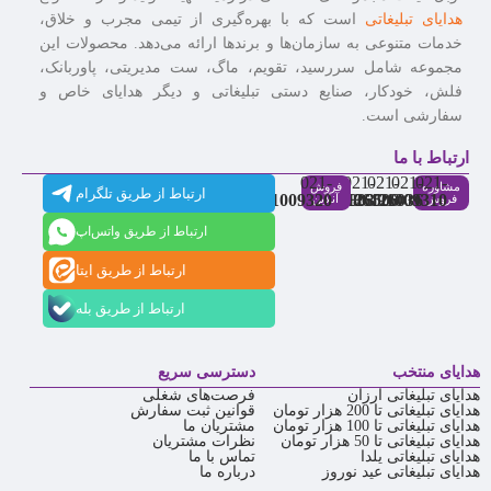
هدایای تبلیغاتی
است که با بهره‌گیری از تیمی مجرب و خلاق،
خدمات متنوعی به سازمان‌ها و برندها ارائه می‌دهد. محصولات این
مجموعه شامل سررسید، تقویم، ماگ، ست مدیریتی، پاوربانک،
فلش، خودکار، صنایع دستی تبلیغاتی و دیگر هدایای خاص و
سفارشی است.
ارتباط با ما
021-
021-
021-
021-
021-
مشاوره
فروش
ارتباط از طریق تلگرام
91009320
88537803
86126506
86126036
91009310
فروش
آنلاین
ارتباط از طریق واتس‌اپ
ارتباط از طریق ایتا
ارتباط از طریق بله
هدایای منتخب
دسترسی سریع
هدایای تبلیغاتی ارزان
فرصت‌های شغلی
هدایای تبلیغاتی تا 200 هزار تومان
قوانین ثبت سفارش
هدایای تبلیغاتی تا 100 هزار تومان
مشتریان ما
هدایای تبلیغاتی تا 50 هزار تومان
نظرات مشتریان
هدایای تبلیغاتی یلدا
تماس با ما
هدایای تبلیغاتی عید نوروز
درباره ما