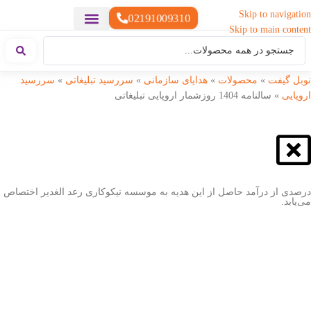
Skip to navigation
02191009310
Skip to main content
خدمات چاپ
هدایای تبلیغاتی خاص
هدایای تبلیغاتی سبک زندگی
هدایای تبلیغاتی تولیدی
هدایای تبلیغاتی دیجیتال
تقویم رومیزی
ست هدیه تبلیغاتی
هدایای نمایشگاهی تبلیغاتی
هدایای چرم تبلیغاتی
سررسید تبلیغاتی
پوشاک تبلیغاتی
هدایای تبلیغاتی خوراکی
هدایای تبلیغاتی مناسبتی
هدایای سازمانی
نوبل گیفت
»
محصولات
»
هدایای سازمانی
»
سررسید تبلیغاتی
»
سررسید
اروپایی
»
سالنامه 1404 روزشمار اروپایی تبلیغاتی
درصدی از درآمد حاصل از این هدیه به موسسه نیکوکاری رعد الغدیر اختصاص
می‌یابد.