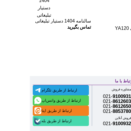
سالنامه 1404 دستیار تبلیغاتی
تماس بگیرید
تباط با ما
شاوره فروش
ارتباط از طریق تلگرام
021-
9100931
ارتباط از طریق واتس‌اپ
021-
8612603
021-
8612650
ارتباط از طریق ایتا
021-
8853780
روش آنلاین
ارتباط از طریق بله
021-
9100932