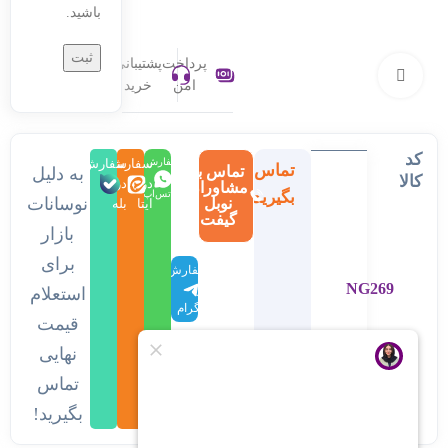
باشید.
پرداخت
پشتیبانی
بزرگنمایی تصویر
امن
خرید
کد
سفارش
سفارش
سفارش
تماس
تماس با
به دلیل
کالا
در
در
در
مشاوران
بگیرید
واتس‌اپ
نوسانات
نوبل
ایتا
بله
گیفت
بازار
برای
سفارش
NG269
در
استعلام
تلگرام
قیمت
نهایی
تماس
بگیرید!