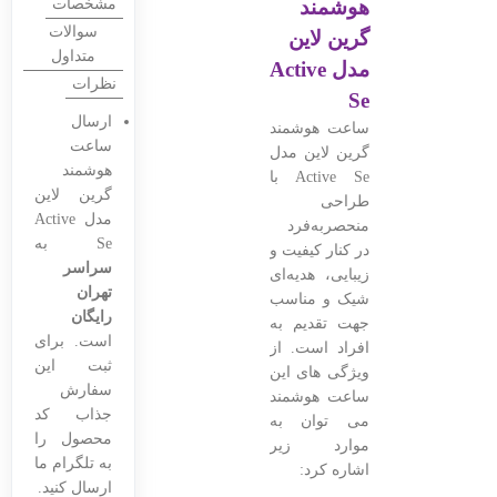
هوشمند
مشخصات
سوالات
گرین لاین
متداول
مدل Active
نظرات
Se
ارسال
ساعت هوشمند
ساعت
گرین لاین مدل
هوشمند
Active Se با
گرین لاین
طراحی
مدل Active
منحصربه‌فرد
Se به
در کنار کیفیت و
سراسر
زیبایی، هدیه‌ای
تهران
شیک و مناسب
رایگان
جهت تقدیم به
است. برای
افراد است. از
ثبت این
ویژگی های این
سفارش
ساعت هوشمند
جذاب کد
می توان به
محصول را
موارد زیر
به تلگرام ما
اشاره کرد:
ارسال کنید.