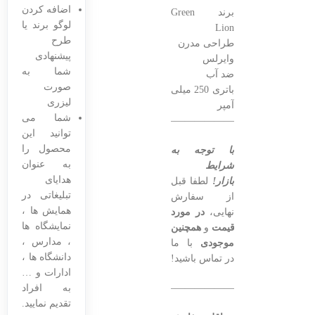
اضافه کردن
برند Green
لوگو برند یا
Lion
طرح
طراحی مدرن
پیشنهادی
وایرلس
شما به
ضد آب
صورت
باتری 250 میلی
لیزری
آمپر
شما می
———————————————–
توانید این
محصول را
با توجه به
به عنوان
شرایط
هدایای
بازار!
لطفا قبل
تبلیغاتی در
از سفارش
همایش ها ،
نهایی،
در مورد
نمایشگاه ها
قیمت
و
همچنین
، مدارس ،
موجودی
با ما
دانشگاه ها ،
در تماس باشید!
ادارات و …
———————————————–
به افراد
تقدیم نمایید.