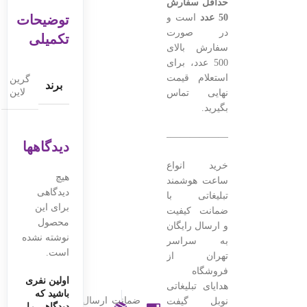
حداقل سفارش
50 عدد
است و
توضیحات
در صورت
تکمیلی
سفارش بالای
500 عدد، برای
استعلام قیمت
گرین
برند
لاین
نهایی تماس
بگیرید.
———————————————–
دیدگاهها
خرید انواع
هیچ
ساعت هوشمند
دیدگاهی
تبلیغاتی با
برای این
ضمانت کیفیت
محصول
و ارسال رایگان
نوشته نشده
به سراسر
است.
تهران از
فروشگاه
اولین نفری
هدایای تبلیغاتی
باشید که
ضمانت
ارسال
نوبل گیفت
دیدگاهی را