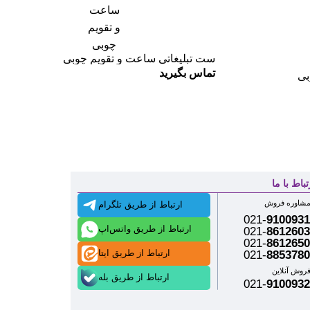
ست تبلیغاتی ساعت و تقویم چوبی
تماس بگیرید
بی
تباط با ما
شاوره فروش
ارتباط از طریق تلگرام
021-
9100931
ارتباط از طریق واتس‌اپ
021-
8612603
021-
8612650
ارتباط از طریق ایتا
021-
8853780
روش آنلاین
ارتباط از طریق بله
021-
9100932