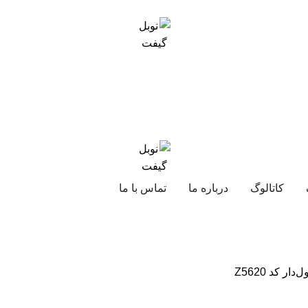
کاتالوگ
درباره ما
تماس با ما
 کد Z5620