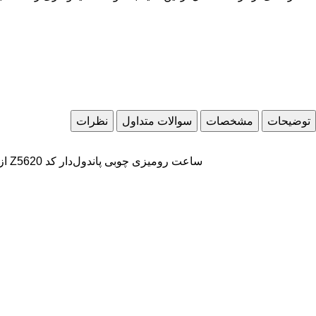
توضیحات
مشخصات
سوالات متداول
نظرات
ساعت رومیزی چوبی پاندول‌دار کد Z5620 از برند