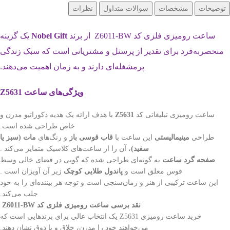
توضیحات
مشخصات
سوالات متداول
نظرات
ساعت رومیزی فلزی کد Z6011-BW از برند
Nobel Gift
یک گزینه
منحصربه‌فرد برای تقدیر از پرسنل و مشتریانی است که سبک زندگی
پرمشغله‌ای دارند و به زمان اهمیت می‌دهند.
ویژگی‌های ساعت Z5631
ساعت رومیزی تبلیغاتی کد
Z5631
با هدف ارائه یک هدیه دکوراتیو مدرن و
خاص طراحی شده است.
طراحی
مینیمالیستی
این ساعت با
قاب قوسی باز
و رنگ‌های
مات (سبز یا
سفید)
، آن را از ساعت‌های کلاسیک متمایز می‌کند .
صفحه گرد ساعت
به گونه‌ای طراحی شده که گویی در فضای خالی وسط
قوس معلق است و
پاندول طلایی کوچک
زیر آن آویزان است .
این ساعت ترکیبی از هنر و زمان‌سنجی است و توجه هر بیننده‌ای را به خود
جلب می‌کند.
نقد برسی ساعت رومیزی فلزی کد Z6011-BW
خرید ساعت رومیزی Z5631 یک انتخاب عالی برای برندهایی است که
می‌خواهند خود را مدرن، خلاق و با ذوق نشان دهند.