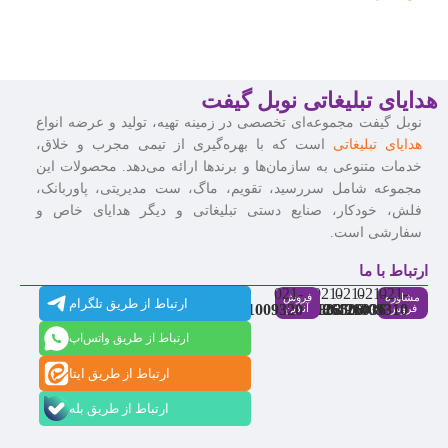
هدایای تبلیغاتی نوبل گیفت
نوبل گیفت مجموعه‌ای تخصصی در زمینه تهیه، تولید و عرضه انواع
هدایای تبلیغاتی
است که با بهره‌گیری از تیمی مجرب و خلاق،
خدمات متنوعی به سازمان‌ها و برندها ارائه می‌دهد. محصولات این
مجموعه شامل سررسید، تقویم، ماگ، ست مدیریتی، پاوربانک،
فلش، خودکار، صنایع دستی تبلیغاتی و دیگر هدایای خاص و
سفارشی است.
ارتباط با ما
021-
021-
021-
021-
021-
مشاوره
فروش
ارتباط از طریق تلگرام
91009320
88537803
86126506
86126036
91009310
فروش
آنلاین
ارتباط از طریق واتس‌اپ
ارتباط از طریق ایتا
ارتباط از طریق بله