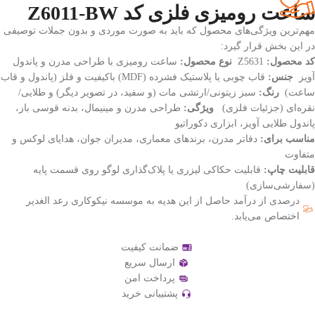
ساعت رومیزی فلزی کد Z6011-BW
مهم‌ترین ویژگی‌های محصول که باید به صورت موردی و بدون جملات توصیفی
در این بخش قرار گیرد:
کد محصول:
Z5631
نوع محصول:
ساعت رومیزی با طراحی مدرن و پاندول
آویز
جنس:
قاب چوبی یا پلاستیک فشرده (MDF) باکیفیت و فلز (پاندول و قاب
ساعت)
رنگ:
سبز زیتونی/ارتشی مات (و سفید، در تصویر دیگر) و طلایی/
نقره‌ای (جزئیات فلزی)
ویژگی:
طراحی مدرن و مینیمال، بدنه قوسی باز،
پاندول طلایی آویز، ابزاری دکوراتیو
مناسب برای:
دفاتر مدرن، برندهای معماری، مدیران جوان، هدایای لوکس و
متفاوت
قابلیت چاپ:
قابلیت حکاکی لیزری یا پلاک‌گذاری لوگو روی قسمت پایه
(سفارشی‌سازی)
درصدی از درآمد حاصل از این هدیه به موسسه نیکوکاری رعد الغدیر
اختصاص می‌یابد.
ضمانت کیفیت
ارسال سریع
پرداخت امن
پشتیبانی خرید