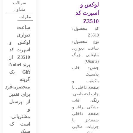
سوالات
لوکس و
متداول
اسپرت کد
نظرات
Z3510
ساعت
کد محصول:
دیواری
Z3510
نوع محصول:
لوکس و
ساعت دیواری
اسپرت کد
تبلیغاتی بزرگ
Z3510 از
(Quartz)
برند Nobel
جنس:
قاب
Gift یک
پلاستیک
گزینه
باکیفیت و
منحصربه‌فرد
صفحه داخلی با
چاپ اختصاصی
برای تقدیر
رنگ:
قاب
از پرسنل
مشکی براق و
و
صفحه داخلی
مشتریانی
سفید/بژ با
است که
جزئیات طلایی
سبک