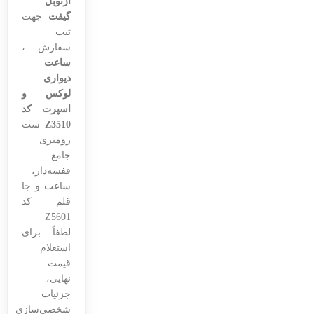
ازنوبل
گیفت
جهت
ثبت
سفارش ،
ساعت
دیواری
لوکس و
اسپرت کد
Z3510
ست
رومیزی
جامع
قفسه‌دار،
ساعت و جا
قلم کد
Z5601
لطفاً برای
استعلام
قیمت
نهایی،
جزئیات
شخصی‌سازی