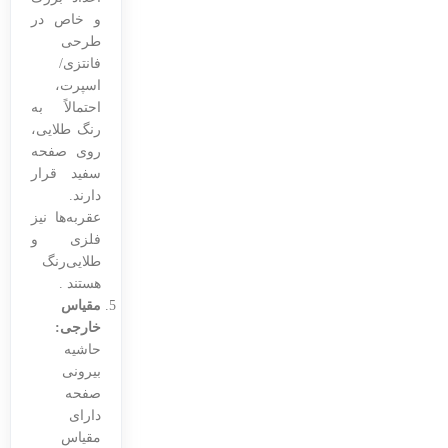
و خاص در
طرحی
فانتزی/
اسپرت،
احتمالاً به
رنگ طلایی،
روی صفحه
سفید قرار
دارند.
عقربه‌ها نیز
فلزی و
طلایی‌رنگ
هستند .
مقیاس
خارجی:
حاشیه
بیرونی
صفحه
دارای
مقیاس