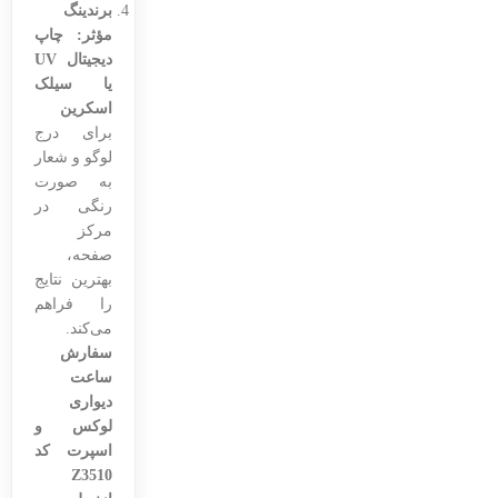
برندینگ
مؤثر:
چاپ
دیجیتال UV
یا سیلک
اسکرین
برای درج
لوگو و شعار
به صورت
رنگی در
مرکز
صفحه،
بهترین نتایج
را فراهم
می‌کند.
سفارش
ساعت
دیواری
لوکس و
اسپرت کد
Z3510