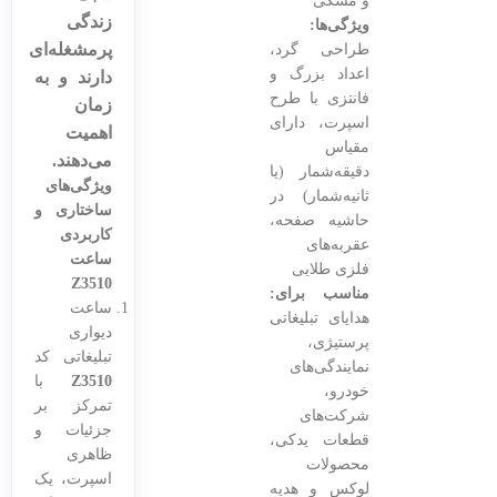
و مشکی
زندگی
ویژگی‌ها:
پرمشغله‌ای
طراحی گرد،
اعداد بزرگ و
دارند و به
فانتزی با طرح
زمان
اسپرت، دارای
اهمیت
مقیاس
می‌دهند.
دقیقه‌شمار (یا
ویژگی‌های
ثانیه‌شمار) در
ساختاری و
حاشیه صفحه،
کاربردی
عقربه‌های
ساعت
فلزی طلایی
Z3510
مناسب برای:
ساعت
هدایای تبلیغاتی
دیواری
پرستیژی،
تبلیغاتی کد
نمایندگی‌های
Z3510
با
خودرو،
تمرکز بر
شرکت‌های
جزئیات و
قطعات یدکی،
ظاهری
محصولات
اسپرت، یک
لوکس و هدیه