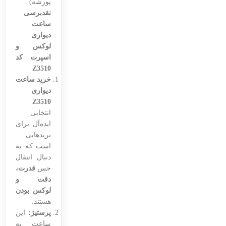
پورشه) .
نقدبرسی
ساعت
دیواری
لوکس و
اسپرت کد
Z3510
خرید ساعت
دیواری
Z3510
انتخابی
ایده‌آل برای
برندهایی
است که به
دنبال انتقال
حس
قدرت،
دقت و
لوکس بودن
هستند.
پرستیژ:
این
ساعت به