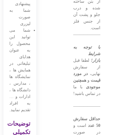
از بتن ساخته
پیشنهادی
شده و درب
شما به
جلو و پشت آن
صورت
از جنس فلز
لیزری
است.
شما می
———————————————–
توانید این
محصول را
با توجه به
به عنوان
شرایط
هدایای
بازار!
لطفا قبل
تبلیغاتی در
از سفارش
همایش ها ،
نهایی،
در مورد
نمایشگاه ها
قیمت
و
همچنین
، مدارس ،
موجودی
با ما
دانشگاه ها ،
در تماس باشید!
ادارات و …
به افراد
———————————————–
تقدیم نمایید.
حداقل سفارش
توضیحات
50 عدد
است و
تکمیلی
در صورت