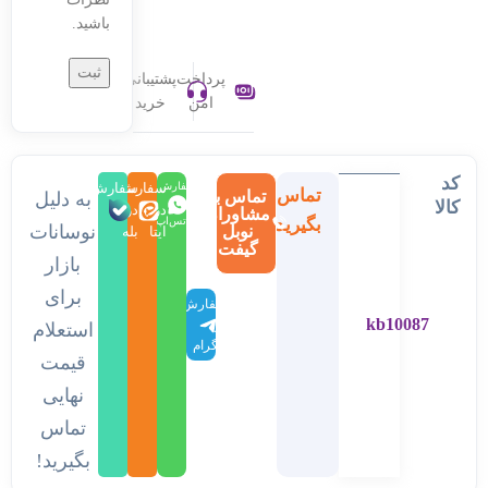
باشید.
پرداخت
پشتیبانی
امن
خرید
کد
سفارش
سفارش
سفارش
تماس
تماس با
به دلیل
کالا
در
در
در
مشاوران
بگیرید
واتس‌اپ
نوسانات
نوبل
ایتا
بله
گیفت
بازار
برای
سفارش
kb10087
در
استعلام
تلگرام
قیمت
نهایی
تماس
بگیرید!