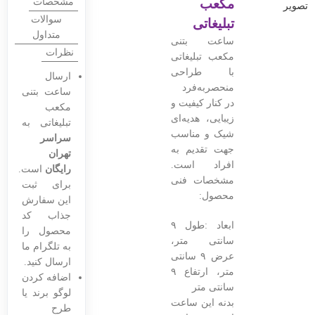
مکعب
مشخصات
تصویر
سوالات
تبلیغاتی
متداول
ساعت بتنی
نظرات
مکعب تبلیغاتی
با طراحی
ارسال
منحصربه‌فرد
ساعت بتنی
در کنار کیفیت و
مکعب
زیبایی، هدیه‌ای
تبلیغاتی به
شیک و مناسب
سراسر
جهت تقدیم به
تهران
افراد است.
رایگان
است.
مشخصات فنی
برای ثبت
محصول:
این سفارش
جذاب کد
ابعاد :طول ۹
محصول را
سانتی متر،
به تلگرام ما
عرض ۹ سانتی
ارسال کنید.
متر، ارتفاع ۹
اضافه کردن
سانتی متر
لوگو برند یا
بدنه این ساعت
طرح