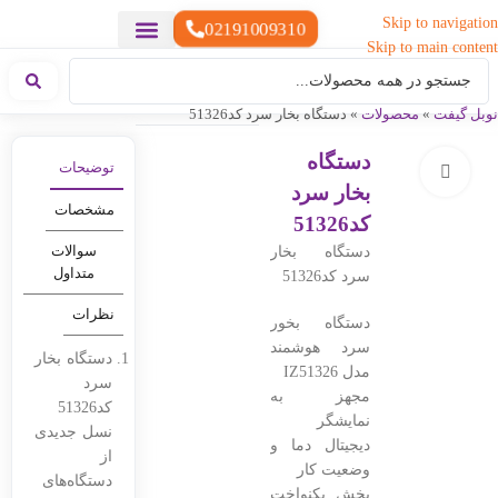
Skip to navigation
02191009310
Skip to main content
خدمات چاپ
هدایای تبلیغاتی خاص
هدایای تبلیغاتی سبک زندگی
هدایای تبلیغاتی تولیدی
هدایای تبلیغاتی دیجیتال
تقویم رومیزی
ست هدیه تبلیغاتی
هدایای نمایشگاهی تبلیغاتی
هدایای چرم تبلیغاتی
سررسید تبلیغاتی
پوشاک تبلیغاتی
هدایای تبلیغاتی خوراکی
هدایای تبلیغاتی مناسبتی
هدایای سازمانی
نوبل گیفت
»
محصولات
»
دستگاه بخار سرد کد51326
دستگاه
توضیحات
بزرگنمایی تصویر
بخار سرد
مشخصات
کد51326
سوالات
دستگاه بخار
متداول
سرد کد51326
نظرات
دستگاه بخور
سرد هوشمند
دستگاه بخار
مدل IZ51326
سرد
مجهز به
کد51326
نمایشگر
نسل جدیدی
دیجیتال دما و
از
وضعیت کار
دستگاه‌های
پخش یکنواخت