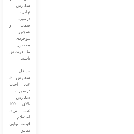
سفارش
نهایی،
درمورد
قیمت و
همچنین
موجودی
محصول با
ما درتماس
باشید!
حداقل
سفارش 50
عدد است
درصورت
سفارش
بالای 100
عدد، برای
استعلام
قیمت نهایی
تماس