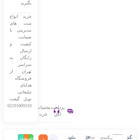
بگیرید.
خرید انواع
ست های
مدیریتی با
ضمانت
کیفیت و
ارسال
رایگان به
سراسر
تهران از
فروشگاه
هدایای
تبلیغاتی
نوبل گیفت
02191009310
پرداخت
پشتیبانی
امن
خرید
کد
50
دارد
رنگبندی:
حداقل
بسته
سفارش
سفارش
سفارش