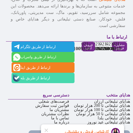
خدمات متنوعی به سازمان‌ها و برندها ارائه می‌دهد. محصولات این
مجموعه شامل سررسید، تقویم، ماگ، ست مدیریتی، پاوربانک،
فلش، خودکار، صنایع دستی تبلیغاتی و دیگر هدایای خاص و
سفارشی است.
ارتباط با ما
021-
021-
021-
021-
021-
مشاوره
فروش
ارتباط از طریق تلگرام
91009320
88537803
86126506
86126036
91009310
فروش
آنلاین
ارتباط از طریق واتس‌اپ
ارتباط از طریق ایتا
ارتباط از طریق بله
هدایای منتخب
دسترسی سریع
هدایای تبلیغاتی ارزان
فرصت‌های شغلی
هدایای تبلیغاتی تا 200 هزار تومان
قوانین ثبت سفارش
هدایای تبلیغاتی تا 100 هزار تومان
مشتریان ما
هدایای تبلیغاتی تا 50 هزار تومان
نظرات مشتریان
هدایای تبلیغاتی یلدا
تماس با ما
هدایای تبلیغاتی عید نوروز
درباره ما