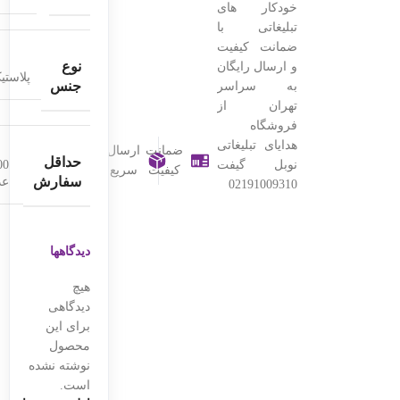
خودکار های
تبلیغاتی با
ضمانت کیفیت
نوع
و ارسال رایگان
پلاستی
جنس
به سراسر
تهران از
فروشگاه
هدایای تبلیغاتی
ضمانت
ارسال
حداقل
00
نوبل گیفت
کیفیت
سریع
سفارش
عد
02191009310
دیدگاهها
هیچ
دیدگاهی
برای این
محصول
نوشته نشده
است.