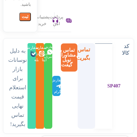
باشید.
پرداخت
پشتیبانی
امن
خرید
کد
سفارش
سفارش
سفارش
تماس
تماس با
به دلیل
کالا
در
در
در
مشاوران
بگیرید
واتس‌اپ
نوسانات
نوبل
ایتا
بله
گیفت
بازار
برای
سفارش
SP407
در
استعلام
تلگرام
قیمت
نهایی
تماس
بگیرید!