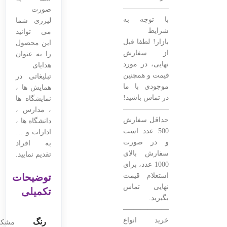
———————————————–
صورت
با توجه به
لیزری شما
شرایط
می توانید
بازار! لطفا قبل
این محصول
از سفارش
را به عنوان
نهایی، در مورد
هدایای
قیمت و همچنین
تبلیغاتی در
موجودی با ما
همایش ها ،
در تماس باشید!
نمایشگاه ها
———————————————–
، مدارس ،
حداقل سفارش
دانشگاه ها ،
500 عدد است
ادارات و …
و در صورت
به افراد
سفارش بالای
تقدیم نمایید.
1000 عدد، برای
استعلام قیمت
توضیحات
نهایی تماس
تکمیلی
بگیرید.
———————————————–
خرید انواع
رنگ
مشک