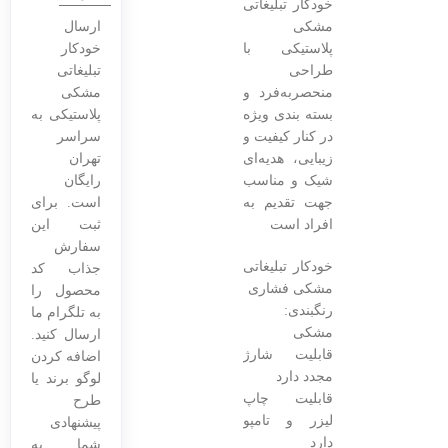
خودکار تبلیغاتی
مشکی
ارسال
پلاستیکی با
خودکار
طراحی
تبلیغاتی
منحصربه‌فرد و
مشکی
بسته بندی ویژه
پلاستیکی به
در کنار کیفیت و
سراسر
زیبایی، هدیه‌ای
تهران
شیک و مناسب
رایگان
جهت تقدیم به
است. برای
افراد است
ثبت این
سفارش
خودکار تبلیغاتی
جذاب کد
مشکی فشاری
محصول را
رنگبندی:
به تلگرام ما
مشکی
ارسال کنید.
قابلیت شارژ
اضافه کردن
مجدد دارد
لوگو برند یا
قابلیت چاپ
طرح
لیزر و تامپو
پیشنهادی
دارد
شما به