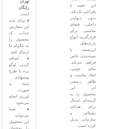
تهران
این جعبه با
رایگان
طراحی یک‌تکه،
است.
بدون دیوایدر
● برای ثبت
داخلی، فضای
این سفارش
مناسبی برای
جذاب، کد
قرارگیری انواع
محصول را
پارچه‌های
به تلگرام ما
ارزشمند یا
ارسال کنید.
بسته‌بندی خاص
● اضافه
فراهم می‌کند.
کردن لوگو
نمای چوبی،
برند یا طرح
ابعاد مناسب و
پیشنهادی
ظاهر رسمی
شما به
آن، این
صورت
محصول را به
لیزری انجام
گزینه‌ای ایده‌آل
می‌شود.
برای هدایای
● شما
تبلیغاتی و
می‌توانید
سازمانی تبدیل
این محصول
کرده است.
را به‌عنوان