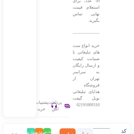
50 عدد، برای
استعلام قیمت
نهایی تماس
بگیرید.
———————————————–
خرید انواع ست
های تبلیغاتی با
ضمانت کیفیت
و ارسال رایگان
به سراسر
تهران از
فروشگاه
هدایای تبلیغاتی
نوبل گیفت
پرداخت
پشتیبانی
02191009310
امن
خرید
کد
سفارش
سفارش
سفارش