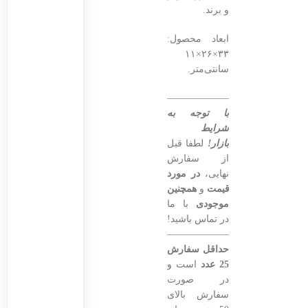
و برند.
ابعاد محصول:
۳۳×۲۶×۱۱
سانتی‌متر.
———————————————–
با توجه به
شرایط
بازار!
لطفا قبل
از سفارش
نهایی،
در مورد
قیمت
و
همچنین
موجودی
با ما
در تماس باشید!
———————————————–
حداقل سفارش
25 عدد
است و
در صورت
سفارش بالای