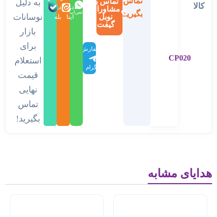
تماس
تماس با
به دلیل
کالا
در
در
در
مشاوران
بگیرید
واتس‌اپ
نوسانات
نوبل
ایتا
بله
گیفت
بازار
برای
سفارش
CP020
در
استعلام
تلگرام
قیمت
نهایی
تماس
بگیرید!
هدایای مشابه