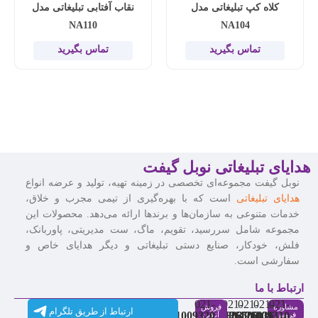
کلاه کپ تبلیغاتی مدل
نقاب آفتابی تبلیغاتی مدل
NA110
NA104
تماس بگیرید
تماس بگیرید
هدایای تبلیغاتی نوبل گیفت
نوبل گیفت مجموعه‌ای تخصصی در زمینه تهیه، تولید و عرضه انواع
هدایای تبلیغاتی
است که با بهره‌گیری از تیمی مجرب و خلاق،
خدمات متنوعی به سازمان‌ها و برندها ارائه می‌دهد. محصولات این
مجموعه شامل سررسید، تقویم، ماگ، ست مدیریتی، پاوربانک،
فلش، خودکار، صنایع دستی تبلیغاتی و دیگر هدایای خاص و
سفارشی است.
ارتباط با ما
021-
021-
021-
021-
021-
مشاوره
فروش
ارتباط از طریق تلگرام
91009320
88537803
86126506
86126036
91009310
فروش
آنلاین