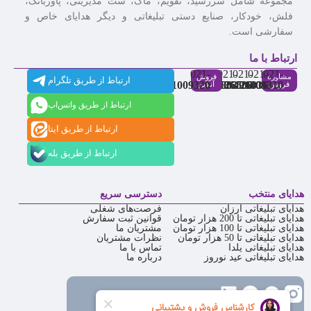
مجموعه شامل سررسید، تقویم، ماگ، ست مدیریتی، پاوربانک،
فلش، خودکار، صنایع دستی تبلیغاتی و دیگر هدایای خاص و
سفارشی است.
ارتباط با ما
021-
021-
021-
021-
021-
مشاوره
فروش
ارتباط از طریق تلگرام
91009320
88537803
86126506
86126036
91009310
فروش
آنلاین
ارتباط از طریق واتس‌اپ
ارتباط از طریق ایتا
ارتباط از طریق بله
هدایای منتخب
دسترسی سریع
هدایای تبلیغاتی ارزان
فرصت‌های شغلی
هدایای تبلیغاتی تا 200 هزار تومان
قوانین ثبت سفارش
هدایای تبلیغاتی تا 100 هزار تومان
مشتریان ما
هدایای تبلیغاتی تا 50 هزار تومان
نظرات مشتریان
هدایای تبلیغاتی یلدا
تماس با ما
هدایای تبلیغاتی عید نوروز
درباره ما