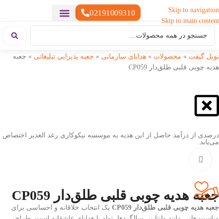
Skip to navigation
02191009310
Skip to main content
خدمات چاپ
هدایای تبلیغاتی خاص
هدایای تبلیغاتی سبک زندگی
هدایای تبلیغاتی تولیدی
هدایای تبلیغاتی دیجیتال
تقویم رومیزی
ست هدیه تبلیغاتی
هدایای نمایشگاهی تبلیغاتی
هدایای چرم تبلیغاتی
سررسید تبلیغاتی
پوشاک تبلیغاتی
هدایای تبلیغاتی خوراکی
هدایای تبلیغاتی مناسبتی
هدایای سازمانی
نوبل گیفت
»
محصولات
»
هدایای سازمانی
»
جعبه پذیرایی تبلیغاتی
»
جعبه
هدیه چوبی قلبی طلق‌دار CP059
درصدی از درآمد حاصل از این هدیه به موسسه نیکوکاری رعد الغدیر اختصاص
می‌یابد.
بزرگنمایی تصویر
جعبه هدیه چوبی قلبی طلق‌دار CP059
جعبه هدیه چوبی قلبی طلق‌دار CP059
یک انتخاب خلاقانه و احساسی برای
مناسبت‌هایی مانند ولنتاین، سالگردها، تولد یا هدایای عاشقانه است. طراحی