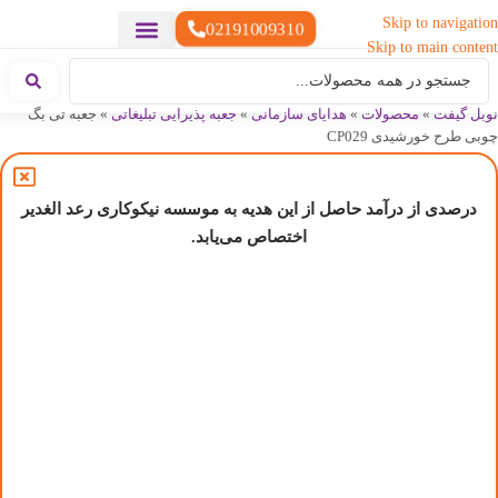
Skip to navigation
02191009310
Skip to main content
خدمات چاپ
هدایای تبلیغاتی خاص
هدایای تبلیغاتی سبک زندگی
هدایای تبلیغاتی تولیدی
هدایای تبلیغاتی دیجیتال
تقویم رومیزی
ست هدیه تبلیغاتی
هدایای نمایشگاهی تبلیغاتی
هدایای چرم تبلیغاتی
سررسید تبلیغاتی
پوشاک تبلیغاتی
هدایای تبلیغاتی خوراکی
هدایای تبلیغاتی مناسبتی
هدایای سازمانی
نوبل گیفت
»
محصولات
»
هدایای سازمانی
»
جعبه پذیرایی تبلیغاتی
»
جعبه تی بگ
چوبی طرح خورشیدی CP029
درصدی از درآمد حاصل از این هدیه به موسسه نیکوکاری رعد الغدیر
اختصاص می‌یابد.