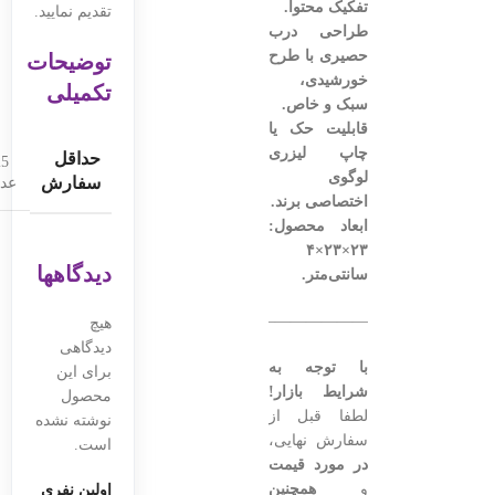
تفکیک محتوا.
تقدیم نمایید.
طراحی درب
حصیری با طرح
توضیحات
خورشیدی،
تکمیلی
سبک و خاص.
قابلیت حک یا
چاپ لیزری
حداقل
25
لوگوی
سفارش
عدد
اختصاصی برند.
ابعاد محصول:
۲۳×۲۳×۴
دیدگاهها
سانتی‌متر.
———————————————–
هیچ
دیدگاهی
با توجه به
برای این
شرایط بازار!
محصول
لطفا قبل از
نوشته نشده
سفارش نهایی،
است.
در مورد قیمت
و
همچنین
اولین نفری