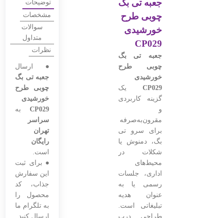
جعبه تی بگ
توضیحات
چوبی طرح
مشخصات
سوالات
خورشیدی
متداول
CP029
نظرات
جعبه تی بگ
چوبی طرح
● ارسال
خورشیدی
جعبه تی بگ
CP029
یک
چوبی طرح
گزینه کاربردی
خورشیدی
و
CP029
به
مقرون‌به‌صرفه
سراسر
برای سرو تی
تهران
بگ، دمنوش یا
رایگان
شکلات در
است.
محیط‌های
● برای ثبت
اداری، جلسات
این سفارش
رسمی یا به
جذاب، کد
عنوان هدیه
محصول را
تبلیغاتی است.
به تلگرام ما
طراحی درب
ارسال کنید.