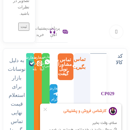
تصاویر در
نظرات
باشید.
پرداخت
پشتیبانی
بزرگنمایی تصویر
امن
خرید
کد
سفارش
سفارش
سفارش
تماس
تماس با
به دلیل
کالا
در
در
در
مشاوران
بگیرید
واتس‌اپ
نوسانات
نوبل
ایتا
بله
گیفت
بازار
برای
سفارش
CP029
در
استعلام
تلگرام
قیمت
نهایی
تماس