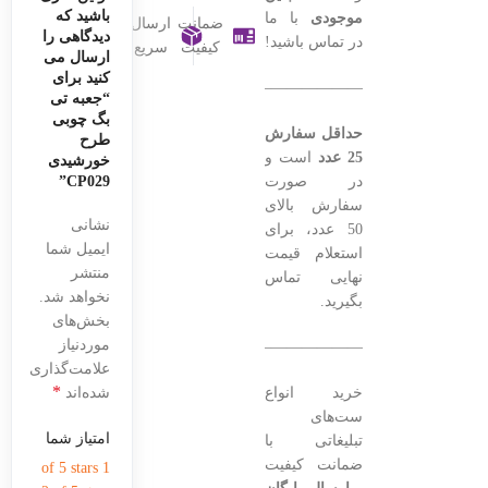
باشید که
موجودی
با ما
ضمانت
ارسال
دیدگاهی را
در تماس باشید!
کیفیت
سریع
ارسال می
کنید برای
———————————————–
“جعبه تی
بگ چوبی
حداقل سفارش
طرح
25 عدد
است و
خورشیدی
در صورت
CP029”
سفارش بالای
نشانی
50 عدد، برای
ایمیل شما
استعلام قیمت
منتشر
نهایی تماس
نخواهد شد.
بگیرید.
بخش‌های
موردنیاز
———————————————–
علامت‌گذاری
*
خرید انواع
شده‌اند
ست‌های
امتیاز شما
تبلیغاتی با
ضمانت کیفیت
1 of 5 stars