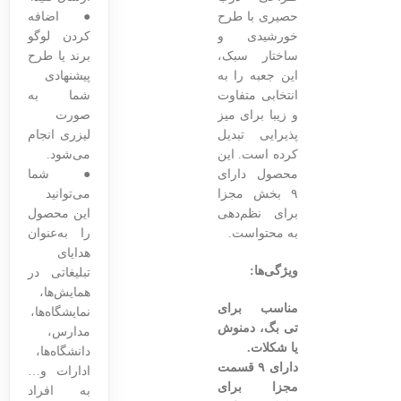
حصیری با طرح
● اضافه
خورشیدی و
کردن لوگو
ساختار سبک،
برند یا طرح
این جعبه را به
پیشنهادی
انتخابی متفاوت
شما به
و زیبا برای میز
صورت
پذیرایی تبدیل
لیزری انجام
کرده است. این
می‌شود.
محصول دارای
● شما
۹ بخش مجزا
می‌توانید
برای نظم‌دهی
این محصول
به محتواست.
را به‌عنوان
هدایای
ویژگی‌ها:
تبلیغاتی در
همایش‌ها،
مناسب برای
نمایشگاه‌ها،
تی بگ، دمنوش
مدارس،
یا شکلات.
دانشگاه‌ها،
دارای ۹ قسمت
ادارات و…
مجزا برای
به افراد