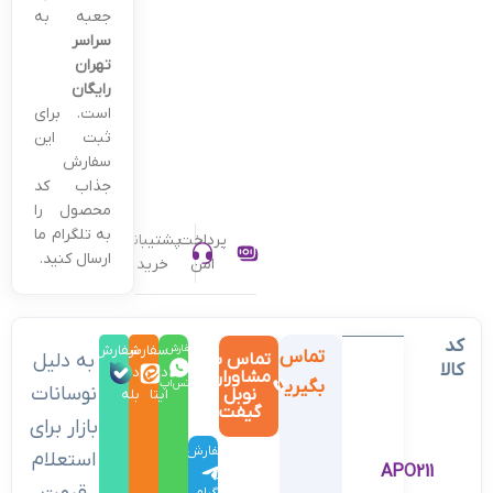
جعبه به
سراسر
تهران
رایگان
است. برای
ثبت این
سفارش
جذاب کد
محصول را
به تلگرام ما
پرداخت
پشتیبانی
ارسال کنید.
امن
خرید
کد
سفارش
سفارش
سفارش
تماس
تماس با
به دلیل
کالا
در
در
در
مشاوران
بگیرید
واتس‌اپ
نوسانات
نوبل
ایتا
بله
گیفت
بازار برای
سفارش
استعلام
APO211
در