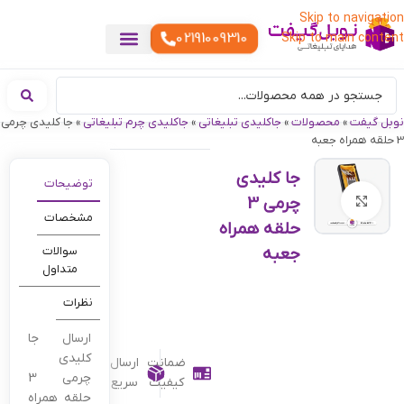
Skip to navigation
02191009310
Skip to main content
خدمات چاپ
هدایای تبلیغاتی خاص
هدایای تبلیغاتی خوراکی
تقویم رومیزی
هدایای تبلیغاتی تولیدی
هدایای سازمانی
هدایای تبلیغاتی مناسبتی
ست هدیه تبلیغاتی
هدایای نمایشگاهی تبلیغاتی
هدایای چرم تبلیغاتی
سررسید تبلیغاتی
پوشاک تبلیغاتی
هدایای تبلیغاتی دیجیتال
هدایای تبلیغاتی سبک زندگی
نوبل گیفت
»
محصولات
»
جاکلیدی تبلیغاتی
»
جاکلیدی چرم تبلیغاتی
»
جا کلیدی چرمی
3 حلقه همراه جعبه
جا کلیدی
توضیحات
چرمی 3
بزرگنمایی تصویر
مشخصات
حلقه همراه
جعبه
سوالات
متداول
نظرات
ارسال جا
کلیدی
ضمانت
ارسال
چرمی 3
کیفیت
سریع
حلقه همراه