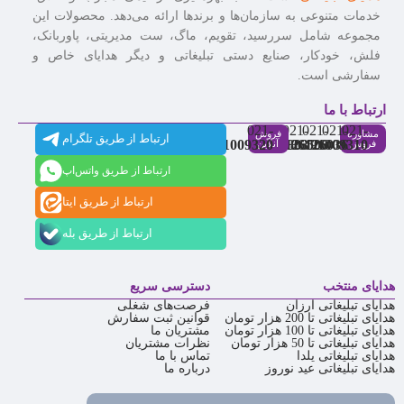
خدمات متنوعی به سازمان‌ها و برندها ارائه می‌دهد. محصولات این
مجموعه شامل سررسید، تقویم، ماگ، ست مدیریتی، پاوربانک،
فلش، خودکار، صنایع دستی تبلیغاتی و دیگر هدایای خاص و
سفارشی است.
ارتباط با ما
021-
021-
021-
021-
021-
مشاوره
فروش
ارتباط از طریق تلگرام
91009320
88537803
86126506
86126036
91009310
فروش
آنلاین
ارتباط از طریق واتس‌اپ
ارتباط از طریق ایتا
ارتباط از طریق بله
هدایای منتخب
دسترسی سریع
هدایای تبلیغاتی ارزان
فرصت‌های شغلی
هدایای تبلیغاتی تا 200 هزار تومان
قوانین ثبت سفارش
هدایای تبلیغاتی تا 100 هزار تومان
مشتریان ما
هدایای تبلیغاتی تا 50 هزار تومان
نظرات مشتریان
هدایای تبلیغاتی یلدا
تماس با ما
هدایای تبلیغاتی عید نوروز
درباره ما