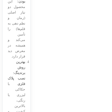
بودن:
این
محصول دو
نیاز اصلی
(زمان و
نظم دهی به
قلم‌ها) را
تأمین
می‌کند و
همیشه در
معرض دید
قرار دارد.
بهترین
روش
برندینگ:
نصب پلاک
فلزی
با
حکاکی
لیزری یا
رنگی،
بالاترین
کیفیت و