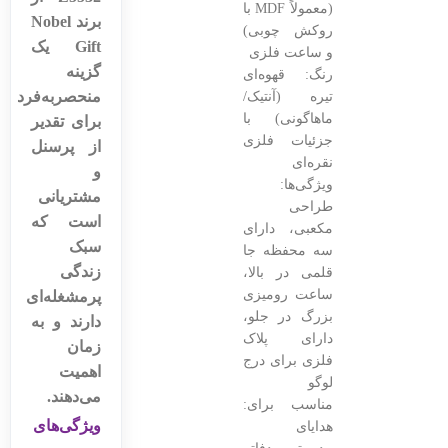
(معمولاً MDF با
برند Nobel
روکش چوبی)
Gift یک
و ساعت فلزی
گزینه
رنگ: قهوه‌ای
منحصربه‌فرد
تیره (آنتیک/
ماهاگونی) با
برای تقدیر
جزئیات فلزی
از پرسنل
نقره‌ای
و
ویژگی‌ها:
مشتریانی
طراحی
است که
مکعبی، دارای
سبک
سه محفظه جا
زندگی
قلمی در بالا،
ساعت رومیزی
پرمشغله‌ای
بزرگ در جلو،
دارند و به
دارای پلاک
زمان
فلزی برای درج
اهمیت
لوگو
می‌دهند.
مناسب برای:
ویژگی‌های
هدایای