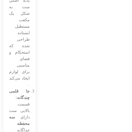
بدنه اصلی
ست به
شکل یک
مکعب
مستطیل
ایستاده
طراحی
شده که
استحکام و
فضای
مناسبی
برای لوازم
ایجاد می‌کند
.
جا قلمی
چندگانه:
قسمت
بالایی ست
دارای
سه
محفظه
جداگانه