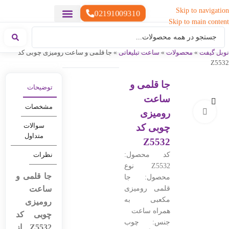
Skip to navigation
02191009310
Skip to main content
خدمات چاپ
هدایای تبلیغاتی خاص
هدایای تبلیغاتی سبک زندگی
هدایای تبلیغاتی تولیدی
هدایای تبلیغاتی دیجیتال
تقویم رومیزی
ست هدیه تبلیغاتی
هدایای نمایشگاهی تبلیغاتی
هدایای چرم تبلیغاتی
سررسید تبلیغاتی
پوشاک تبلیغاتی
هدایای تبلیغاتی خوراکی
هدایای تبلیغاتی مناسبتی
هدایای سازمانی
نوبل گیفت
»
محصولات
»
ساعت تبلیغاتی
»
جا قلمی و ساعت رومیزی چوبی کد
Z5532
جا قلمی و
توضیحات
ساعت
مشخصات
رومیزی
بزرگنمایی تصویر
سوالات
چوبی کد
متداول
Z5532
کد محصول:
نظرات
Z5532 نوع
جا قلمی و
محصول: جا
قلمی رومیزی
ساعت
مکعبی به
رومیزی
همراه ساعت
چوبی کد
جنس: چوب
Z5532 از