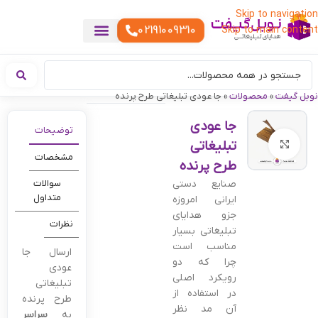
Skip to navigation
02191009310
Skip to main content
خدمات چاپ
هدایای تبلیغاتی خاص
هدایای تبلیغاتی خوراکی
تقویم رومیزی
هدایای تبلیغاتی تولیدی
هدایای سازمانی
هدایای تبلیغاتی مناسبتی
ست هدیه تبلیغاتی
هدایای نمایشگاهی تبلیغاتی
هدایای چرم تبلیغاتی
سررسید تبلیغاتی
پوشاک تبلیغاتی
هدایای تبلیغاتی دیجیتال
هدایای تبلیغاتی سبک زندگی
نوبل گیفت
»
محصولات
»
جا عودی تبلیغاتی طرح پرنده
جا عودی
توضیحات
تبلیغاتی
بزرگنمایی تصویر
مشخصات
طرح پرنده
صنایع دستی
سوالات
متداول
ایرانی امروزه
جزو هدایای
نظرات
تبلیغاتی بسیار
مناسب است
ارسال جا
چرا که دو
عودی
رویکرد اصلی
تبلیغاتی
در استفاده از
طرح پرنده
آن مد نظر
به
سراسر