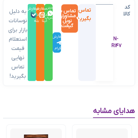
کد
سفارش
سفارش
سفارش
تماس
تماس با
به دلیل
کالا
در
در
در
مشاوران
بگیرید
واتس‌اپ
نوسانات
نوبل
ایتا
بله
گیفت
بازار برای
سفارش
استعلام
N-
در
R147
قیمت
تلگرام
نهایی
تماس
بگیرید!
هدایای مشابه