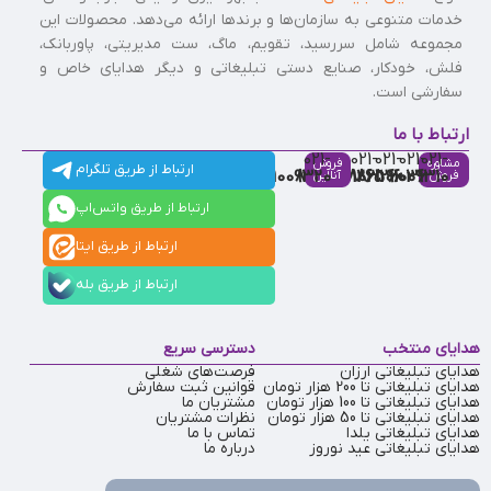
خدمات متنوعی به سازمان‌ها و برندها ارائه می‌دهد. محصولات این
مجموعه شامل سررسید، تقویم، ماگ، ست مدیریتی، پاوربانک،
فلش، خودکار، صنایع دستی تبلیغاتی و دیگر هدایای خاص و
سفارشی است.
ارتباط با ما
021-
021-
021-
021-
021-
مشاوره
فروش
ارتباط از طریق تلگرام
91009320
88537803
86126506
86126036
91009310
فروش
آنلاین
ارتباط از طریق واتس‌اپ
ارتباط از طریق ایتا
ارتباط از طریق بله
هدایای منتخب
دسترسی سریع
هدایای تبلیغاتی ارزان
فرصت‌های شغلی
هدایای تبلیغاتی تا 200 هزار تومان
قوانین ثبت سفارش
هدایای تبلیغاتی تا 100 هزار تومان
مشتریان ما
هدایای تبلیغاتی تا 50 هزار تومان
نظرات مشتریان
هدایای تبلیغاتی یلدا
تماس با ما
هدایای تبلیغاتی عید نوروز
درباره ما