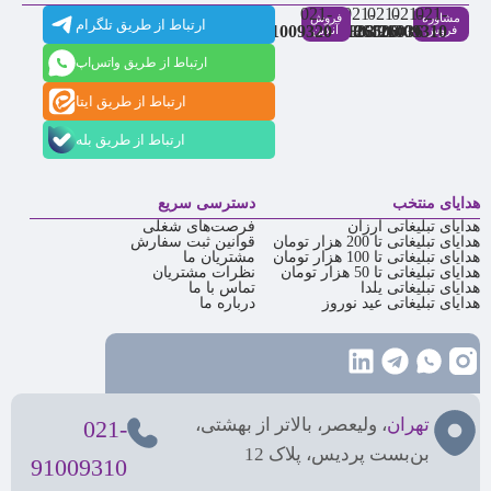
021-
021-
021-
021-
021-
مشاوره
فروش
ارتباط از طریق تلگرام
91009320
88537803
86126506
86126036
91009310
فروش
آنلاین
ارتباط از طریق واتس‌اپ
ارتباط از طریق ایتا
ارتباط از طریق بله
هدایای منتخب
دسترسی سریع
هدایای تبلیغاتی ارزان
فرصت‌های شغلی
هدایای تبلیغاتی تا 200 هزار تومان
قوانین ثبت سفارش
هدایای تبلیغاتی تا 100 هزار تومان
مشتریان ما
هدایای تبلیغاتی تا 50 هزار تومان
نظرات مشتریان
هدایای تبلیغاتی یلدا
تماس با ما
هدایای تبلیغاتی عید نوروز
درباره ما
تهران
، ولیعصر، بالاتر از بهشتی،
021-
بن‌بست پردیس، پلاک 12
91009310