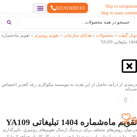
Skip to navigation
02191009310
Skip to main content
خدمات چاپ
هدایای تبلیغاتی خاص
هدایای تبلیغاتی سبک زندگی
هدایای تبلیغاتی تولیدی
هدایای تبلیغاتی دیجیتال
تقویم رومیزی
ست هدیه تبلیغاتی
هدایای نمایشگاهی تبلیغاتی
هدایای چرم تبلیغاتی
سررسید تبلیغاتی
پوشاک تبلیغاتی
هدایای تبلیغاتی خوراکی
هدایای تبلیغاتی مناسبتی
هدایای سازمانی
نوبل گیفت
»
محصولات
»
هدایای سازمانی
»
تقویم رومیزی
»
تقویم ماه‌شماره
1404 تبلیغاتی YA109
درصدی از درآمد حاصل از این هدیه به موسسه نیکوکاری رعد الغدیر اختصاص
می‌یابد.
بزرگنمایی تصویر
تقویم ماه‌شماره 1404 تبلیغاتی YA109
در میان روش‌های مختلف برای برندینگ ارسال تقویم‌های رومیزی، تاثیرگذاری
بالایی دارد. زیرا نمایی از برند شما را جزیی از میزکار کابران خواهد کرد(یک