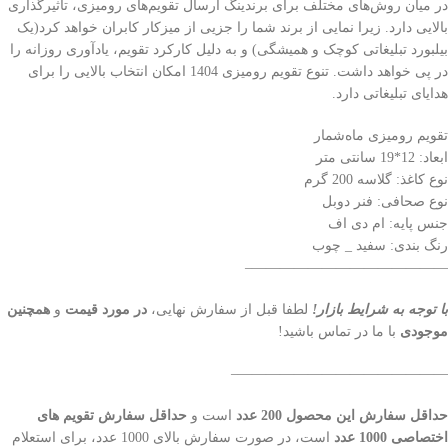
در میان روش‌های مختلف برای برندینگ ارسال تقویم‌های رومیزی، تاثیرگذاری
بالایی دارد. زیرا نمایی از برند شما را جزیی از میزکار کابران خواهد کرد(یک
بیلبورد تبلیغاتی کوچک و همیشگی) و به دلیل کارکرد تقویم، یادآوری روزانه را
در پی خواهد داشت. تنوع تقویم رومیزی 1404 امکان انتخاب بالایی را برای
هدایای تبلیغاتی دارد.
تقویم رومیزی ما‌ه‌شمار
ابعاد: 12*19 سانتی متر
نوع کاغذ: گلاسه 200 گرم
نوع صحافی: فنر دوبل
جنس پایه: ام دی اف
رنگ بندی: سفید _ چوب
——————————————–
با توجه به شرایط بازار!
لطفا قبل از سفارش نهایی،
در مورد قیمت
و
همچنین
موجودی
با ما در تماس باشید!
———————————————–
حداقل سفارش این محصول 200 عدد
است و
حداقل سفارش تقویم های
اختصاصی 1000 عدد
است، در صورت سفارش بالای 1000 عدد، برای استعلام