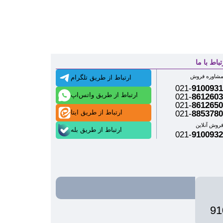
تباط با ما
شاوره فروش
ارتباط از طریق تلگرام
021-
9100931
ارتباط از طریق واتس‌اپ
021-
8612603
021-
8612650
ارتباط از طریق ایتا
021-
8853780
روش آنلاین
ارتباط از طریق بله
021-
9100932
91