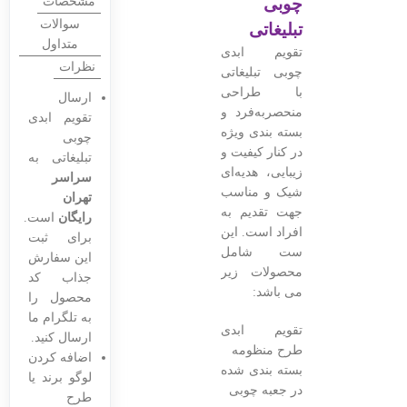
چوبی
مشخصات
سوالات
تبلیغاتی
متداول
تقویم ابدی
نظرات
چوبی تبلیغاتی
با طراحی
ارسال
منحصربه‌فرد و
تقویم ابدی
بسته بندی ویژه
چوبی
در کنار کیفیت و
تبلیغاتی به
زیبایی، هدیه‌ای
سراسر
شیک و مناسب
تهران
جهت تقدیم به
رایگان
است.
افراد است. این
برای ثبت
ست شامل
این سفارش
محصولات زیر
جذاب کد
می باشد:
محصول را
به تلگرام ما
تقویم ابدی
ارسال کنید.
طرح منظومه
اضافه کردن
بسته بندی شده
لوگو برند یا
در جعبه چوبی
طرح