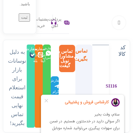
باشید.
پرداخت
پشتیبانی
بزرگنمایی تصویر
امن
خرید
کد
سفارش
سفارش
سفارش
تماس
تماس با
به دلیل
کالا
در
در
در
مشاوران
بگیرید
واتس‌اپ
نوسانات
نوبل
ایتا
بله
گیفت
بازار
برای
سفارش
SI116
در
استعلام
تلگرام
قیمت
نهایی
تماس
بگیرید!