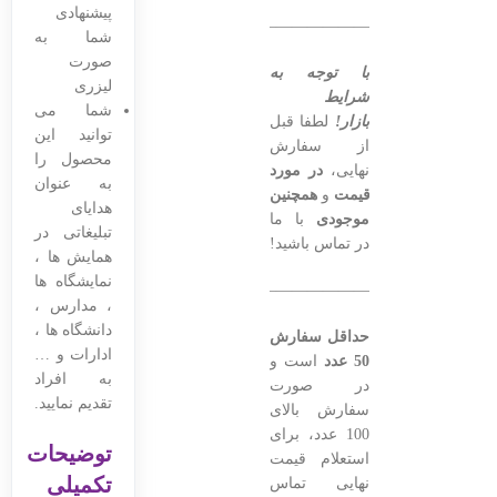
پیشنهادی
———————————————–
شما به
صورت
با توجه به
لیزری
شرایط
شما می
بازار!
لطفا قبل
توانید این
از سفارش
محصول را
نهایی،
در مورد
به عنوان
قیمت
و
همچنین
هدایای
موجودی
با ما
تبلیغاتی در
در تماس باشید!
همایش ها ،
نمایشگاه ها
———————————————–
، مدارس ،
دانشگاه ها ،
حداقل سفارش
ادارات و …
50 عدد
است و
به افراد
در صورت
تقدیم نمایید.
سفارش بالای
100 عدد، برای
توضیحات
استعلام قیمت
تکمیلی
نهایی تماس