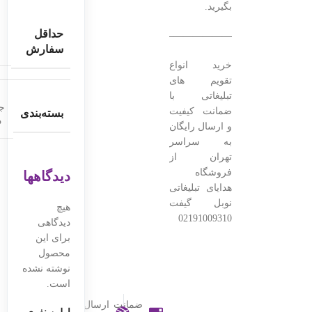
بگیرید.
حداقل
———————————————–
سفارش
ع
خرید انواع
تقویم های
تبلیغاتی با
جع
ضمانت کیفیت
بسته‌بندی
د
و ارسال رایگان
به سراسر
تهران از
فروشگاه
دیدگاهها
هدایای تبلیغاتی
نوبل گیفت
هیچ
02191009310
دیدگاهی
برای این
محصول
نوشته نشده
است.
ضمانت
ارسال