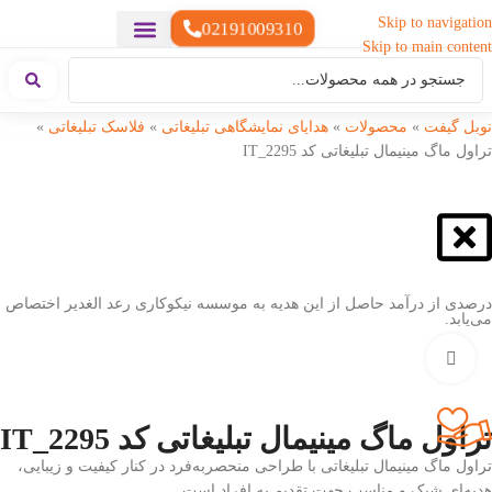
Skip to navigation
02191009310
Skip to main content
خدمات چاپ
هدایای تبلیغاتی خاص
هدایای تبلیغاتی سبک زندگی
هدایای تبلیغاتی تولیدی
هدایای تبلیغاتی دیجیتال
تقویم رومیزی
ست هدیه تبلیغاتی
هدایای نمایشگاهی تبلیغاتی
هدایای چرم تبلیغاتی
سررسید تبلیغاتی
پوشاک تبلیغاتی
هدایای تبلیغاتی خوراکی
هدایای تبلیغاتی مناسبتی
هدایای سازمانی
نوبل گیفت
»
محصولات
»
هدایای نمایشگاهی تبلیغاتی
»
فلاسک تبلیغاتی
»
تراول ماگ مینیمال تبلیغاتی کد IT_2295
درصدی از درآمد حاصل از این هدیه به موسسه نیکوکاری رعد الغدیر اختصاص
می‌یابد.
بزرگنمایی تصویر
تراول ماگ مینیمال تبلیغاتی کد IT_2295
تراول ماگ مینیمال تبلیغاتی با طراحی منحصربه‌فرد در کنار کیفیت و زیبایی،
هدیه‌ای شیک و مناسب جهت تقدیم به افراد است.