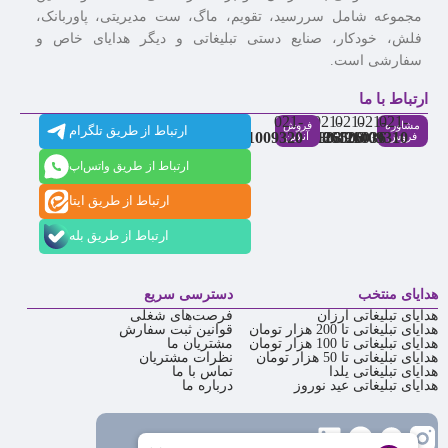
مجموعه شامل سررسید، تقویم، ماگ، ست مدیریتی، پاوربانک،
فلش، خودکار، صنایع دستی تبلیغاتی و دیگر هدایای خاص و
سفارشی است.
ارتباط با ما
021-
021-
021-
021-
021-
مشاوره
فروش
ارتباط از طریق تلگرام
91009320
88537803
86126506
86126036
91009310
فروش
آنلاین
ارتباط از طریق واتس‌اپ
ارتباط از طریق ایتا
ارتباط از طریق بله
هدایای منتخب
دسترسی سریع
هدایای تبلیغاتی ارزان
فرصت‌های شغلی
هدایای تبلیغاتی تا 200 هزار تومان
قوانین ثبت سفارش
هدایای تبلیغاتی تا 100 هزار تومان
مشتریان ما
هدایای تبلیغاتی تا 50 هزار تومان
نظرات مشتریان
هدایای تبلیغاتی یلدا
تماس با ما
هدایای تبلیغاتی عید نوروز
درباره ما