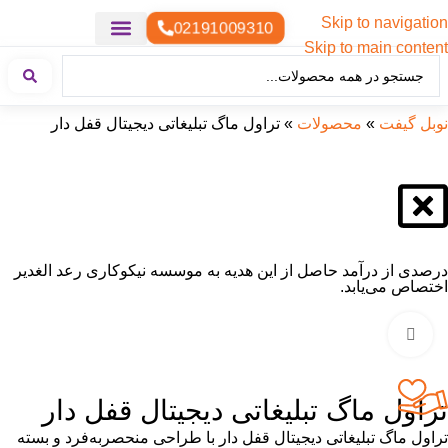
Skip to navigation
02191009310
Skip to main content
خدمات چاپ
هدایای تبلیغاتی خاص
هدایای تبلیغاتی سبک زندگی
هدایای تبلیغاتی تولیدی
هدایای تبلیغاتی دیجیتال
تقویم رومیزی
ست هدیه تبلیغاتی
هدایای نمایشگاهی تبلیغاتی
هدایای چرم تبلیغاتی
سررسید تبلیغاتی
پوشاک تبلیغاتی
هدایای تبلیغاتی خوراکی
هدایای تبلیغاتی مناسبتی
هدایای سازمانی
نوبل گیفت
»
محصولات
»
تراول ماگ تبلیغاتی دیجیتال قفل دار
درصدی از درآمد حاصل از این هدیه به موسسه نیکوکاری رعد الغدیر
اختصاص می‌یابد.
بزرگنمایی تصویر
تراول ماگ تبلیغاتی دیجیتال قفل دار
تراول ماگ تبلیغاتی دیجیتال قفل دار با طراحی منحصربه‌فرد و بسته