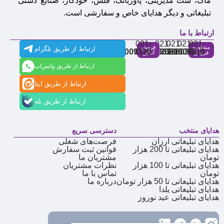
ماگ، ست مدیریتی، پاوربانک، فلش، خودکار، صنایع دستی
تبلیغاتی و دیگر هدایای خاص و سفارشی است.
ارتباط با ما
021-
021-
021-
021-
021-
مشاوره
فروش
ارتباط از طریق تلگرام
91009320
88537803
86126506
86126036
91009310
فروش
آنلاین
ارتباط از طریق واتس‌اپ
ارتباط از طریق ایتا
ارتباط از طریق بله
هدایای منتخب
دسترسی سریع
هدایای تبلیغاتی ارزان
فرصت‌های شغلی
هدایای تبلیغاتی تا 200 هزار
قوانین ثبت سفارش
تومان
مشتریان ما
هدایای تبلیغاتی تا 100 هزار
نظرات مشتریان
تومان
تماس با ما
هدایای تبلیغاتی تا 50 هزار تومان
درباره ما
هدایای تبلیغاتی یلدا
هدایای تبلیغاتی عید نوروز