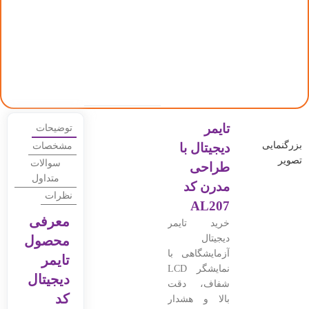
تایمر
توضیحات
بزرگنمایی
دیجیتال با
مشخصات
تصویر
سوالات
طراحی
متداول
مدرن کد
نظرات
AL207
معرفی
خرید تایمر
دیجیتال
محصول
آزمایشگاهی با
تایمر
نمایشگر LCD
دیجیتال
شفاف، دقت
کد
بالا و هشدار