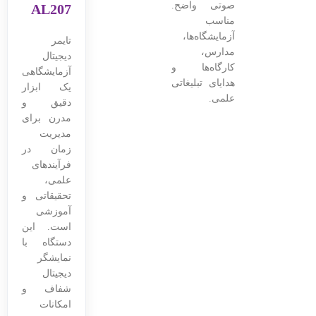
صوتی واضح.
AL207
مناسب
آزمایشگاه‌ها،
تایمر
مدارس،
دیجیتال
کارگاه‌ها و
آزمایشگاهی
هدایای تبلیغاتی
یک ابزار
علمی.
دقیق و
مدرن برای
مدیریت
زمان در
فرآیندهای
علمی،
تحقیقاتی و
آموزشی
است. این
دستگاه با
نمایشگر
دیجیتال
شفاف و
امکانات