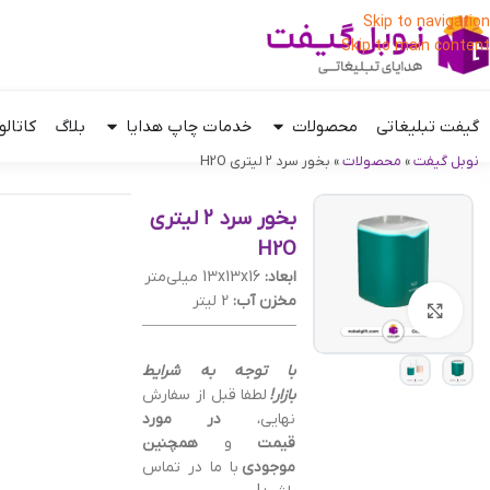
Skip to navigation
Skip to main content
گیفت تبلیغاتی
محصولات
خدمات چاپ هدایا
بلاگ
کاتالو
نوبل گیفت
»
محصولات
»
بخور سرد ۲ لیتری H2O
بخور سرد ۲ لیتری
H2O
ابعاد:
13x13x16 میلی‌متر
مخزن آب:
2 لیتر
بزرگنمایی تصویر
——————————————–
با توجه به شرایط
بازار!
لطفا قبل از سفارش
نهایی،
در مورد
قیمت
و
همچنین
موجودی
با ما در تماس