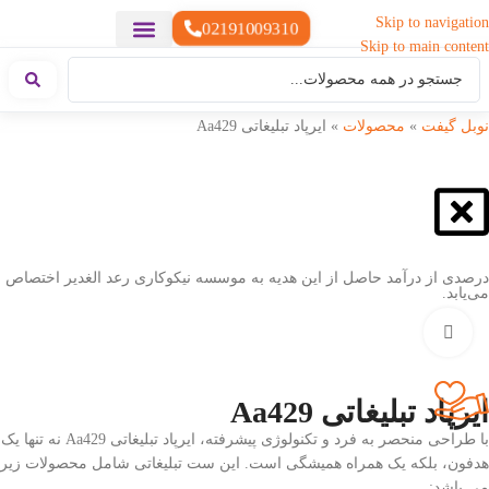
Skip to navigation
02191009310
Skip to main content
خدمات چاپ
هدایای تبلیغاتی خاص
هدایای تبلیغاتی سبک زندگی
هدایای تبلیغاتی تولیدی
هدایای تبلیغاتی دیجیتال
تقویم رومیزی
ست هدیه تبلیغاتی
هدایای نمایشگاهی تبلیغاتی
هدایای چرم تبلیغاتی
سررسید تبلیغاتی
پوشاک تبلیغاتی
هدایای تبلیغاتی خوراکی
هدایای تبلیغاتی مناسبتی
هدایای سازمانی
نوبل گیفت
»
محصولات
»
ایرپاد تبلیغاتی Aa429
درصدی از درآمد حاصل از این هدیه به موسسه نیکوکاری رعد الغدیر اختصاص
می‌یابد.
بزرگنمایی تصویر
ایرپاد تبلیغاتی Aa429
با طراحی منحصر به فرد و تکنولوژی پیشرفته، ایرپاد تبلیغاتی Aa429 نه تنها یک
هدفون، بلکه یک همراه همیشگی است. این ست تبلیغاتی شامل محصولات زیر
می باشد: