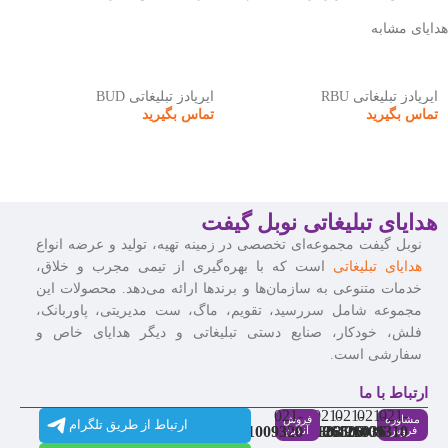
هدایای مشابه
ایرپادز تبلیغاتی RBU
ایرپادز تبلیغاتی BUD
تماس بگیرید
تماس بگیرید
هدایای تبلیغاتی نوبل گیفت
نوبل گیفت مجموعه‌ای تخصصی در زمینه تهیه، تولید و عرضه انواع
هدایای تبلیغاتی
است که با بهره‌گیری از تیمی مجرب و خلاق،
خدمات متنوعی به سازمان‌ها و برندها ارائه می‌دهد. محصولات این
مجموعه شامل سررسید، تقویم، ماگ، ست مدیریتی، پاوربانک،
فلش، خودکار، صنایع دستی تبلیغاتی و دیگر هدایای خاص و
سفارشی است.
ارتباط با ما
021-
021-
021-
021-
021-
مشاوره
فروش
ارتباط از طریق تلگرام
91009320
88537803
86126506
86126036
91009310
فروش
آنلاین