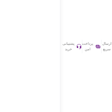
یبانی
رید