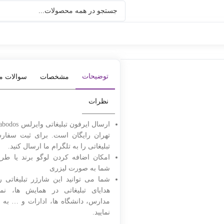
کد
توضیحات
مشخصات
سوالات متداول
کالا
نظرات
ارسال ایرفون تبلیغاتی وایرلس abodos به سراسر
تهران رایگان است. برای ثبت سفارش،کد هدیه
143
تبلیغاتی را به تلگرام ما ارسال کنید.
امکان اضافه کردن لوگو برند یا طرح پیشنهادی
شما به صورت لیزری
شما می توانید این شارژر تبلیغاتی را به عنوان
هدایای تبلیغاتی در همایش ها، نمایشگاه ها،
مدارس، دانشگاه ها، ادارات و … به افراد تقدیم
نمایید.