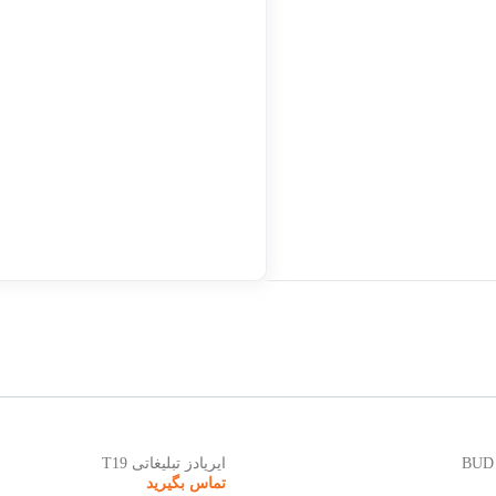
ایرپادز تبلیغاتی T19
ایرپادز ت
تماس بگیرید
تماس ب