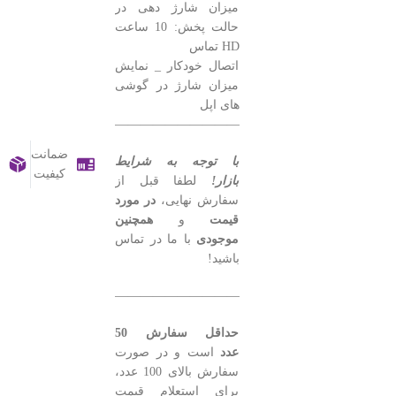
میزان شارژ دهی در
حالت پخش: 10 ساعت
HD تماس
اتصال خودکار _ نمایش
میزان شارژ در گوشی
های اپل
———————————————–
ضمانت
ارسال
پرداخت
پشت
با توجه به شرایط
کیفیت
سریع
امن
خ
بازار!
لطفا قبل از
سفارش نهایی،
در مورد
قیمت
و
همچنین
موجودی
با ما در تماس
باشید!
———————————————–
حداقل سفارش 50
عدد
است و در صورت
سفارش بالای 100 عدد،
برای استعلام قیمت