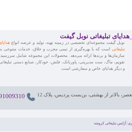
وبل گیفت
ارتباط با ما
صصی در زمینه تهیه، تولید و عرضه انواع
هدایای
مشاوره فروش
گیری از تیمی مجرب و خلاق، خدمات متنوعی به
91009310
021-
021-
86126036
ئه می‌دهد. محصولات این مجموعه شامل سررسید،
021-
86126506
، پاوربانک، فلش، خودکار، صنایع دستی تبلیغاتی
021-
88537803
سفارشی است.
فروش آنلاین
021-
91009320
ن‌بست پردیس، پلاک 12
021-91009310