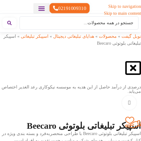
Skip to navigation
02191009310
Skip to main content
خدمات چاپ
هدایای تبلیغاتی خاص
هدایای تبلیغاتی سبک زندگی
هدایای تبلیغاتی تولیدی
هدایای تبلیغاتی دیجیتال
تقویم رومیزی
ست هدیه تبلیغاتی
هدایای نمایشگاهی تبلیغاتی
هدایای چرم تبلیغاتی
سررسید تبلیغاتی
پوشاک تبلیغاتی
هدایای تبلیغاتی خوراکی
هدایای تبلیغاتی مناسبتی
هدایای سازمانی
نوبل گیفت
»
محصولات
»
هدایای تبلیغاتی دیجیتال
»
اسپیکر تبلیغاتی
»
اسپیکر
تبلیغاتی بلوتوثی Beecaro
درصدی از درآمد حاصل از این هدیه به موسسه نیکوکاری رعد الغدیر اختصاص
می‌یابد.
بزرگنمایی تصویر
اسپیکر تبلیغاتی بلوتوثی Beecaro
اسپیکر تبلیغاتی بلوتوثی Beecaro با طراحی منحصربه‌فرد و بسته بندی ویژه در
کنار کیفیت و زیبایی، هدیه‌ای شیک و مناسب جهت تقدیم به افراد است.