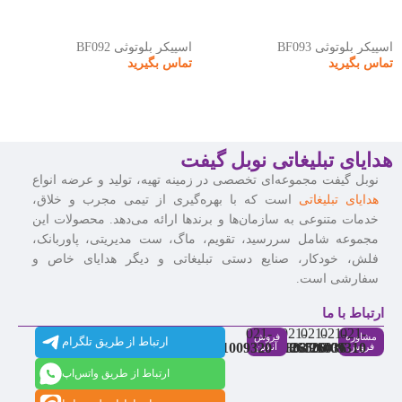
اسپیکر بلوتوثی BF093
اسپیکر بلوتوثی BF092
تماس بگیرید
تماس بگیرید
هدایای تبلیغاتی نوبل گیفت
نوبل گیفت مجموعه‌ای تخصصی در زمینه تهیه، تولید و عرضه انواع
هدایای تبلیغاتی
است که با بهره‌گیری از تیمی مجرب و خلاق،
خدمات متنوعی به سازمان‌ها و برندها ارائه می‌دهد. محصولات این
مجموعه شامل سررسید، تقویم، ماگ، ست مدیریتی، پاوربانک،
فلش، خودکار، صنایع دستی تبلیغاتی و دیگر هدایای خاص و
سفارشی است.
ارتباط با ما
021-
021-
021-
021-
021-
مشاوره
فروش
ارتباط از طریق تلگرام
91009320
88537803
86126506
86126036
91009310
فروش
آنلاین
ارتباط از طریق واتس‌اپ