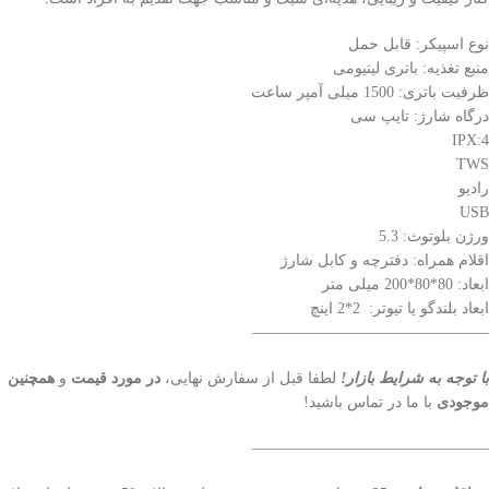
نوع اسپیکر: قابل حمل
منبع تغذیه: باتری لیتیومی
ظرفیت باتری: 1500 میلی آمپر ساعت
درگاه شارژ: تایپ سی
IPX:4
TWS
رادیو
USB
ورژن بلوتوث: 5.3
اقلام همراه: دفترچه و کابل شارژ
ابعاد: 80*80*200 میلی متر
ابعاد بلندگو یا تیوتر: 2*2 اینچ
———————————————–
با توجه به شرایط بازار!
لطفا قبل از سفارش نهایی،
در مورد قیمت
و
همچنین
موجودی
با ما در تماس باشید!
———————————————–