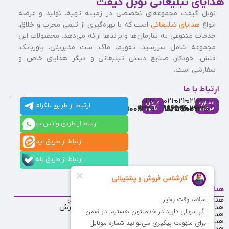
هدایای تبلیغاتی نوبل گیفت
نوبل گیفت مجموعه‌ای تخصصی در زمینه تهیه، تولید و عرضه
انواع
هدایای تبلیغاتی
است که با بهره‌گیری از تیمی مجرب و خلاق،
خدمات متنوعی به سازمان‌ها و برندها ارائه می‌دهد. محصولات این
مجموعه شامل سررسید، تقویم، ماگ، ست مدیریتی، پاوربانک،
فلش، خودکار، صنایع دستی تبلیغاتی و دیگر هدایای خاص و
سفارشی است.
ارتباط با ما
021-
021-
021-
021-
021-
مشاوره
فروش
ارتباط از طریق تلگرام
91009320
88537803
86126506
86126036
91009310
فروش
آنلاین
ارتباط از طریق واتس‌اپ
ارتباط از طریق ایتا
ارتباط از طریق بله
هدایای منتخب
دسترسی سریع
هدایای تبلیغاتی ارزان
فرصت‌های شغلی
هدایای تبلیغاتی تا 200 هزار تومان
قوانین ثبت سفارش
هدایای تبلیغاتی تا 100 هزار تومان
مشتریان ما
هدایای تبلیغاتی تا 50 هزار تومان
نظرات مشتریان
هدایای تبلیغاتی یلدا
تماس با ما