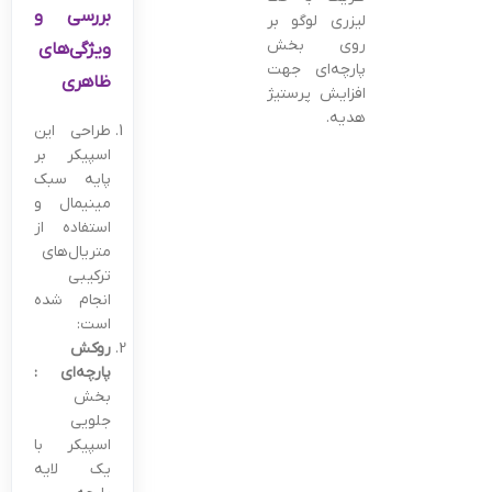
بررسی و
لیزری لوگو بر
روی بخش
ویژگی‌های
پارچه‌ای جهت
ظاهری
افزایش پرستیژ
هدیه.
طراحی این
اسپیکر بر
پایه سبک
مینیمال و
استفاده از
متریال‌های
ترکیبی
انجام شده
است:
روکش
پارچه‌ای :
بخش
جلویی
اسپیکر با
یک لایه