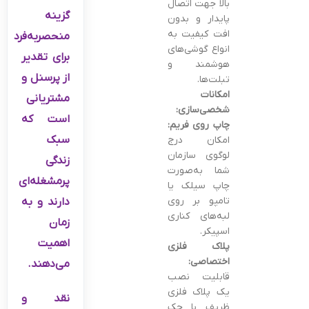
بالا جهت اتصال
گزینه
پایدار و بدون
افت کیفیت به
منحصربه‌فرد
انواع گوشی‌های
برای تقدیر
هوشمند و
از پرسنل و
تبلت‌ها.
امکانات
مشتریانی
شخصی‌سازی:
است که
چاپ روی فریم:
سبک
امکان درج
لوگوی سازمان
زندگی
شما به‌صورت
پرمشغله‌ای
چاپ سیلک یا
تامپو بر روی
دارند و به
لبه‌های کناری
زمان
اسپیکر.
اهمیت
پلاک فلزی
اختصاصی:
می‌دهند.
قابلیت نصب
یک پلاک فلزی
نقد و
ظریف با حک