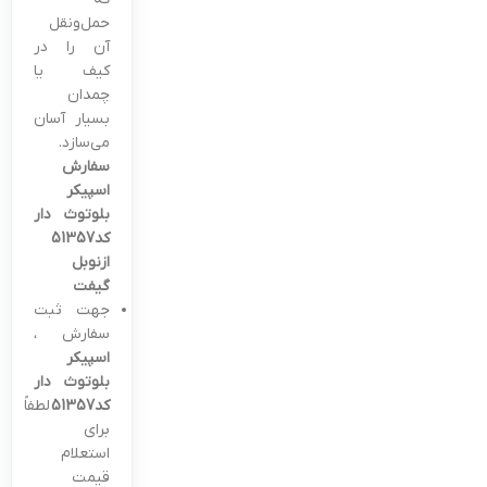
حمل‌ونقل
آن را در
کیف یا
چمدان
بسیار آسان
می‌سازد.
سفارش
اسپیکر
بلوتوث دار
کد51357
ازنوبل
گیفت
جهت ثبت
سفارش ،
اسپیکر
بلوتوث دار
کد51357
لطفاً
برای
استعلام
قیمت