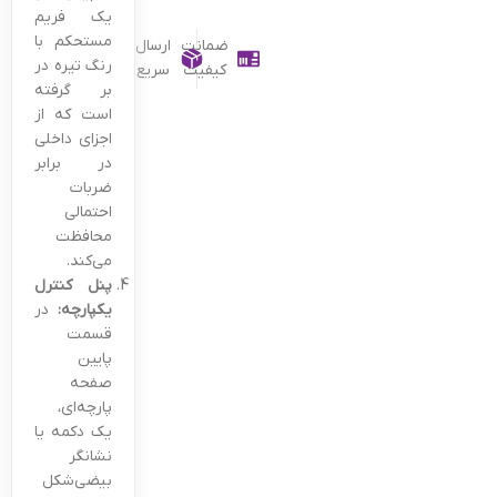
یک فریم
مستحکم با
ضمانت
ارسال
رنگ تیره در
کیفیت
سریع
بر گرفته
است که از
اجزای داخلی
در برابر
ضربات
احتمالی
محافظت
می‌کند.
پنل کنترل
یکپارچه:
در
قسمت
پایین
صفحه
پارچه‌ای،
یک دکمه یا
نشانگر
بیضی‌شکل