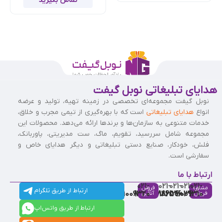
تماس بگیرید
هدایای تبلیغاتی نوبل گیفت
نوبل گیفت مجموعه‌ای تخصصی در زمینه تهیه، تولید و عرضه
انواع
هدایای تبلیغاتی
است که با بهره‌گیری از تیمی مجرب و خلاق،
خدمات متنوعی به سازمان‌ها و برندها ارائه می‌دهد. محصولات این
مجموعه شامل سررسید، تقویم، ماگ، ست مدیریتی، پاوربانک،
فلش، خودکار، صنایع دستی تبلیغاتی و دیگر هدایای خاص و
سفارشی است.
ارتباط با ما
021-
021-
021-
021-
021-
مشاوره
فروش
ارتباط از طریق تلگرام
91009320
88537803
86126506
86126036
91009310
فروش
آنلاین
ارتباط از طریق واتس‌اپ