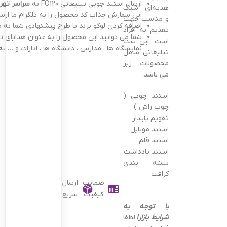
ارسال استند چوبی تبلیغاتی FO120 به
سراسر تهرا
هدیه‌ای شیک
این سفارش جذاب کد محصول را به تلگرام ما ارسا
و مناسب جهت
اضافه کردن لوگو برند یا طرح پیشنهادی شما به 
تقدیم به افراد
شما می توانید این محصول را به عنوان هدایای ت
است. این ست
نمایشگاه ها ، مدارس ، دانشگاه ها ، ادارات و … به 
تبلیغاتی شامل
محصولات زیر
می باشد:
استند چوبی (
چوب راش )
تقویم پایدار
استند موبایل
استند قلم
استند یادداشت
بسته بندی
کرافت
ضمانت
ارسال
———————————————–
کیفیت
سریع
با توجه به
شرایط بازار!
لطفا