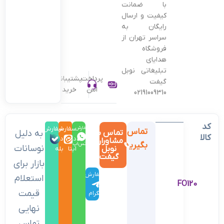
با ضمانت
کیفیت و ارسال
رایگان به
سراسر تهران از
فروشگاه
هدایای
تبلیغاتی نوبل
پرداخت
پشتیبانی
گیفت
امن
خرید
02191009310
کد
سفارش
سفارش
سفارش
تماس
تماس با
به دلیل
کالا
در
در
در
مشاوران
بگیرید
واتس‌اپ
نوسانات
نوبل
ایتا
بله
گیفت
بازار برای
سفارش
استعلام
FO120
در
قیمت
تلگرام
نهایی
تماس