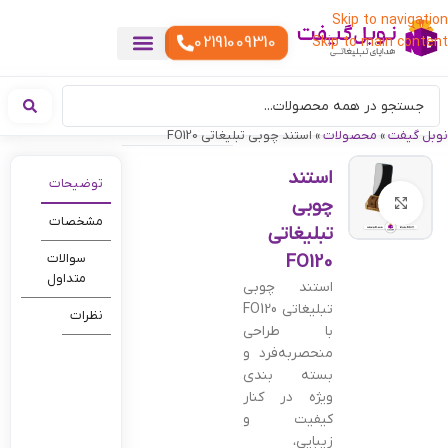
Skip to navigation
02191009310
Skip to main content
خدمات چاپ
هدایای تبلیغاتی خاص
هدایای تبلیغاتی خوراکی
تقویم رومیزی
هدایای تبلیغاتی تولیدی
هدایای سازمانی
هدایای تبلیغاتی مناسبتی
ست هدیه تبلیغاتی
هدایای نمایشگاهی تبلیغاتی
هدایای چرم تبلیغاتی
سررسید تبلیغاتی
پوشاک تبلیغاتی
هدایای تبلیغاتی دیجیتال
هدایای تبلیغاتی سبک زندگی
نوبل گیفت
»
محصولات
»
استند چوبی تبلیغاتی FO120
استند
توضیحات
چوبی
بزرگنمایی تصویر
مشخصات
تبلیغاتی
FO120
سوالات
متداول
استند چوبی
تبلیغاتی FO120
نظرات
با طراحی
منحصربه‌فرد و
بسته بندی
ویژه در کنار
کیفیت و
زیبایی،