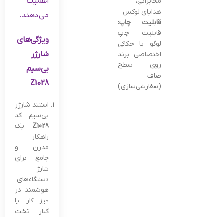
اهمیت
مخابراتی،
هدایای لوکس
می‌دهند.
قابلیت چاپ:
قابلیت چاپ
ویژگی‌های
لوگو یا حکاکی
شارژر
اختصاصی برند
روی سطح
بی‌سیم
صاف
Z1028
(سفارشی‌سازی)
استند شارژر
بی‌سیم کد
Z1028
یک
راهکار
مدرن و
جامع برای
شارژ
دستگاه‌های
هوشمند در
میز کار یا
کنار تخت