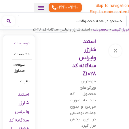
Skip to navigation
02191009310
Skip to main content
خدمات چاپ
هدایای تبلیغاتی خاص
هدایای تبلیغاتی خوراکی
تقویم رومیزی
هدایای تبلیغاتی تولیدی
هدایای سازمانی
هدایای تبلیغاتی مناسبتی
ست هدیه تبلیغاتی
هدایای نمایشگاهی تبلیغاتی
هدایای چرم تبلیغاتی
سررسید تبلیغاتی
پوشاک تبلیغاتی
هدایای تبلیغاتی دیجیتال
هدایای تبلیغاتی سبک زندگی
نوبل گیفت
»
محصولات
»
استند شارژر وایرلس سه‌گانه کد Z1028
استند
توضیحات
شارژر
بزرگنمایی تصویر
مشخصات
وایرلس
سه‌گانه کد
سوالات
متداول
Z1028
مهم‌ترین
نظرات
ویژگی‌های
محصول که
استند
باید به صورت
شارژر
موردی و بدون
وایرلس
جملات توصیفی
در این بخش
سه‌گانه کد
قرار گیرد: