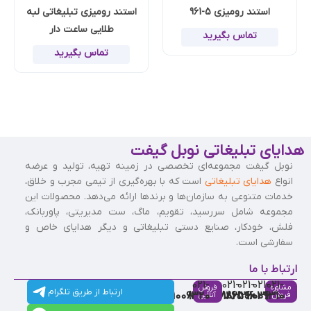
استند رومیزی 5-961
استند رومیزی تبلیغاتی لبه
طلایی ساعت دار
تماس بگیرید
تماس بگیرید
هدایای تبلیغاتی نوبل گیفت
نوبل گیفت مجموعه‌ای تخصصی در زمینه تهیه، تولید و عرضه
انواع
هدایای تبلیغاتی
است که با بهره‌گیری از تیمی مجرب و خلاق،
خدمات متنوعی به سازمان‌ها و برندها ارائه می‌دهد. محصولات این
مجموعه شامل سررسید، تقویم، ماگ، ست مدیریتی، پاوربانک،
فلش، خودکار، صنایع دستی تبلیغاتی و دیگر هدایای خاص و
سفارشی است.
ارتباط با ما
021-
021-
021-
021-
021-
مشاوره
فروش
ارتباط از طریق تلگرام
91009320
88537803
86126506
86126036
91009310
فروش
آنلاین