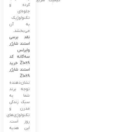
کیفیت
سریع
کرده و
جلوه‌ای
تکنولوژیک
به آن
می‌بخشد.
نقد برسی
استند شارژر
وایرلس
سه‌گانه کد
Z1028
خرید
استند شارژر
Z1028
نشان‌دهنده
توجه برند
شما به
سبک زندگی
مدرن و
تکنولوژی‌های
روز است.
این هدیه