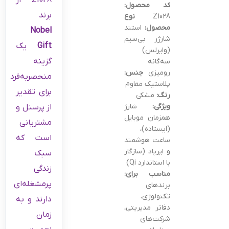
Z1028 از
کد محصول:
برند
Z1028
نوع
محصول:
استند
Nobel
شارژر بی‌سیم
Gift
یک
(وایرلس)
گزینه
سه‌گانه
رومیزی
جنس:
منحصربه‌فرد
پلاستیک مقاوم
برای تقدیر
رنگ:
مشکی
ویژگی:
شارژ
از پرسنل و
همزمان موبایل
مشتریانی
(ایستاده)،
است که
ساعت هوشمند
و ایرپاد (سازگار
سبک
با استاندارد Qi)
زندگی
مناسب برای:
پرمشغله‌ای
برندهای
تکنولوژی،
دارند و به
دفاتر مدیریتی،
زمان
شرکت‌های