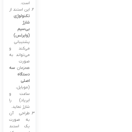
است.
این استند از
تکنولوژی
شارژ
بی‌سیم
(وایرلس)
پشتیبانی
می‌کند و
می‌تواند به
صورت
همزمان
سه
دستگاه
اصلی
(موبایل،
ساعت و
ایرپاد) را
شارژ نماید.
طراحی آن
به صورت
یک استند