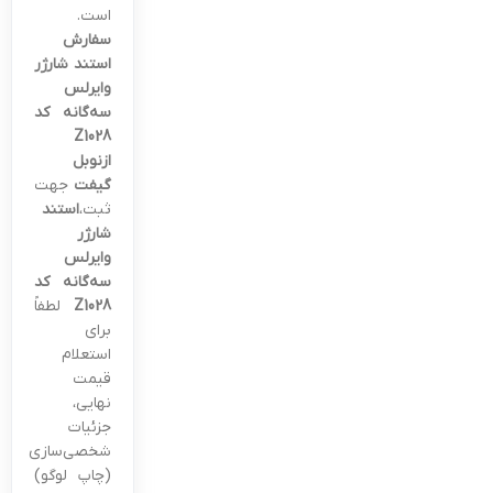
است.
سفارش
استند شارژر
وایرلس
سه‌گانه کد
Z1028
ازنوبل
گیفت
جهت
ثبت،
استند
شارژر
وایرلس
سه‌گانه کد
Z1028
لطفاً
برای
استعلام
قیمت
نهایی،
جزئیات
شخصی‌سازی
(چاپ لوگو)