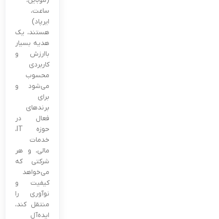
(موبایل،
ساعت،
ایرپاد)
هستند، یک
هدیه بسیار
باارزش و
کاربردی
محسوب
می‌شود و
برای
برندهای
فعال در
حوزه IT،
خدمات
مالی، و هر
شرکتی که
می‌خواهد
کیفیت و
نوآوری را
منتقل کند،
ایده‌آل