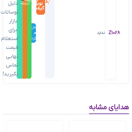
بگیرید
واتس‌اپ
دلیل
نوبل
ایتا
بله
گیفت
نوسانات
بازار
سفارش
برای
Z1028
ندارد
در
استعلام
تلگرام
قیمت
نهایی
تماس
بگیرید!
هدایای مشابه