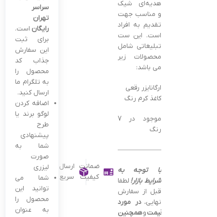
هدیه‌ای شیک
سراسر
و مناسب جهت
تهران
تقدیم به افراد
رایگان
است.
است. این ست
برای ثبت
تبلیغاتی شامل
این سفارش
محصولات زیر
جذاب کد
می باشد:
محصول را
به تلگرام ما
ارگانایزر رقعی
ارسال کنید.
کاغذ کرم رنگ
اضافه کردن
لوگو برند یا
موجود در 7
طرح
رنگ
پیشنهادی
شما به
———————————————–
صورت
ضمانت
ارسال
لیزری
با توجه به
کیفیت
سریع
شما می
شرایط بازار!
لطفا
توانید این
قبل از سفارش
محصول را
نهایی،
در مورد
به عنوان
قیمت
و
همچنین