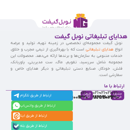
هدایای تبلیغاتی نوبل گیفت
نوبل گیفت مجموعه‌ای تخصصی در زمینه تهیه، تولید و عرضه
انواع
هدایای تبلیغاتی
است که با بهره‌گیری از تیمی مجرب و خلاق،
خدمات متنوعی به سازمان‌ها و برندها ارائه می‌دهد. محصولات این
مجموعه شامل سررسید، تقویم، ماگ، ست مدیریتی، پاوربانک،
فلش، خودکار، صنایع دستی تبلیغاتی و دیگر هدایای خاص و
سفارشی است.
ارتباط با ما
021-
021-
021-
021-
021-
مشاوره
فروش
ارتباط از طریق تلگرام
91009320
88537803
86126506
86126036
91009310
فروش
آنلاین
ارتباط از طریق واتس‌اپ
ارتباط از طریق ایتا
ارتباط از طریق بله