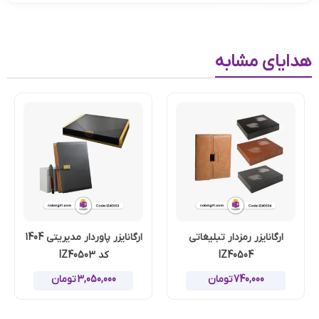
هدایای مشابه
ارگانایزر رمزدار تبلیغاتی
ارگانایزر پاوردار مدیریتی 1404
IZ40504
کد IZ40503
740,000
تومان
3,050,000
تومان