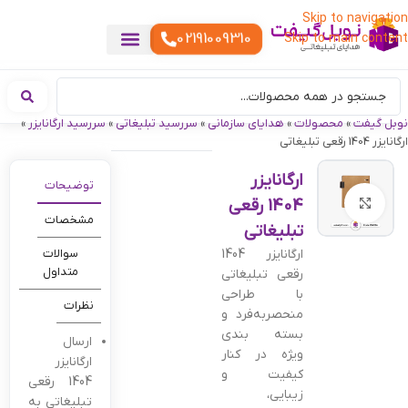
Skip to navigation
02191009310
Skip to main content
خدمات چاپ
هدایای تبلیغاتی خاص
هدایای تبلیغاتی خوراکی
تقویم رومیزی
هدایای تبلیغاتی تولیدی
هدایای سازمانی
هدایای تبلیغاتی مناسبتی
ست هدیه تبلیغاتی
هدایای نمایشگاهی تبلیغاتی
هدایای چرم تبلیغاتی
سررسید تبلیغاتی
پوشاک تبلیغاتی
هدایای تبلیغاتی دیجیتال
هدایای تبلیغاتی سبک زندگی
نوبل گیفت
»
محصولات
»
هدایای سازمانی
»
سررسید تبلیغاتی
»
سررسید ارگانایزر
»
ارگانایزر 1404 رقعی تبلیغاتی
ارگانایزر
توضیحات
1404 رقعی
بزرگنمایی تصویر
مشخصات
تبلیغاتی
ارگانایزر 1404
سوالات
متداول
رقعی تبلیغاتی
با طراحی
نظرات
منحصربه‌فرد و
بسته بندی
ارسال
ویژه در کنار
ارگانایزر
کیفیت و
1404 رقعی
زیبایی،
تبلیغاتی به