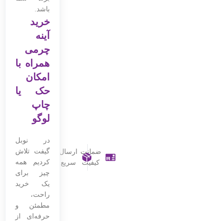
باشد.
خرید
آینه
چرمی
همراه با
امکان
حک یا
چاپ
لوگو
در نوبل
گیفت تلاش
ضمانت
ارسال
کردیم همه
کیفیت
سریع
چیز برای
یک خرید
راحت،
مطمئن و
حرفه‌ای از