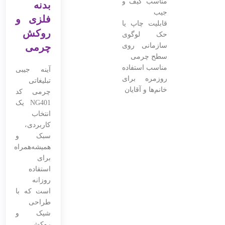
مناسب کیف و
بدنه
جیب
فلزی و
قابلیت چاپ یا
روکش
حک لوگوی
سازمانی روی
چرمی
سطح چرمی
مناسب استفاده
آینه جیبی
روزمره برای
تبلیغاتی
خانم‌ها و آقایان
چرمی کد
NG401 یک
انتخاب
کاربردی،
سبک و
همیشه‌همراه
برای
استفاده
روزانه
است که با
طراحی
شیک و
روکش