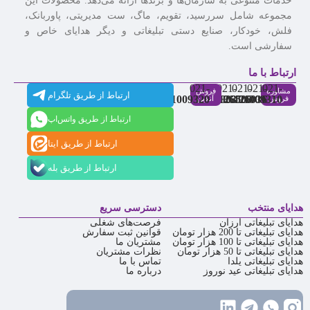
خدمات متنوعی به سازمان‌ها و برندها ارائه می‌دهد. محصولات این
مجموعه شامل سررسید، تقویم، ماگ، ست مدیریتی، پاوربانک،
فلش، خودکار، صنایع دستی تبلیغاتی و دیگر هدایای خاص و
سفارشی است.
ارتباط با ما
021-
021-
021-
021-
021-
مشاوره
فروش
ارتباط از طریق تلگرام
91009320
88537803
86126506
86126036
91009310
فروش
آنلاین
ارتباط از طریق واتس‌اپ
ارتباط از طریق ایتا
ارتباط از طریق بله
هدایای منتخب
دسترسی سریع
هدایای تبلیغاتی ارزان
فرصت‌های شغلی
هدایای تبلیغاتی تا 200 هزار تومان
قوانین ثبت سفارش
هدایای تبلیغاتی تا 100 هزار تومان
مشتریان ما
هدایای تبلیغاتی تا 50 هزار تومان
نظرات مشتریان
هدایای تبلیغاتی یلدا
تماس با ما
هدایای تبلیغاتی عید نوروز
درباره ما