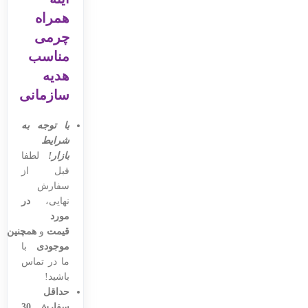
همراه
چرمی
مناسب
هدیه
سازمانی
با توجه به
شرایط
بازار!
لطفا
قبل از
سفارش
نهایی،
در
مورد
قیمت
و
همچنین
موجودی
با
ما در تماس
باشید!
حداقل
سفارش 30