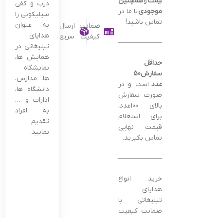
قیمت
و
همچنین
درب و کفی
موجودی
با ما در
سیلیکونی را
تماس باشید!
به عنوان
ضمانت
ارسال
هدایای
کیفیت
سریع
———————————————–
تبلیغاتی در
همایش ها،
حداقل
نمایشگاه
سفارش50
ها، مدارس،
عدد
است و در
دانشگاه ها،
صورت سفارش
ادارات و …
بالای 100عدد،
به افراد
برای استعلام
تقدیم
قیمت نهایی
نمایید.
تماس بگیرید.
———————————————–
خرید انواع
هدایای
تبلیغاتی با
ضمانت کیفیت