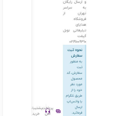
و ارسال رایگان
به سراسر
تهران از
فروشگاه
هدایای
تبلیغاتی نوبل
گیفت
02191009310
نحوه ثبت
سفارش
به منظور
ثبت
سفارش، کد
محصول
مورد نظر
خود را از
طریق تلگرام
یا واتس‌اپ
ارسال
پرداخت
پشتیبانی
فرمائید.
امن
خرید