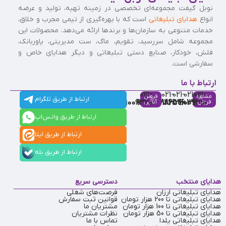
نوبل گیفت مجموعه‌ای تخصصی در زمینه تهیه، تولید و عرضه
انواع
هدایای تبلیغاتی
است که با بهره‌گیری از تیمی مجرب و خلاق،
خدمات متنوعی به سازمان‌ها و برندها ارائه می‌دهد. محصولات این
مجموعه شامل سررسید، تقویم، ماگ، ست مدیریتی، پاوربانک،
فلش، خودکار، صنایع دستی تبلیغاتی و دیگر هدایای خاص و
سفارشی است.
ارتباط با ما
021-
021-
021-
021-
021-
مشاوره
فروش
ارتباط از طریق تلگرام
91009320
88537803
86126506
86126036
91009310
فروش
آنلاین
ارتباط از طریق واتس‌اپ
ارتباط از طریق ایتا
ارتباط از طریق بله
هدایای منتخب
دسترسی سریع
هدایای تبلیغاتی ارزان
فرصت‌های شغلی
هدایای تبلیغاتی تا 200 هزار تومان
قوانین ثبت سفارش
هدایای تبلیغاتی تا 100 هزار تومان
مشتریان ما
هدایای تبلیغاتی تا 50 هزار تومان
نظرات مشتریان
هدایای تبلیغاتی یلدا
تماس با ما