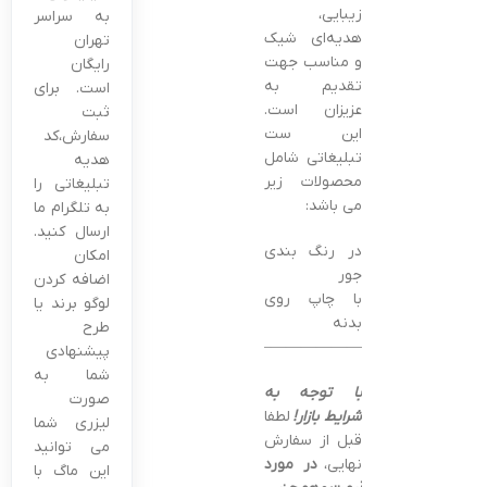
زیبایی،
به سراسر
هدیه‌ای شیک
تهران
و مناسب جهت
رایگان
تقدیم به
است. برای
عزیزان است.
ثبت
این ست
سفارش،کد
تبلیغاتی شامل
هدیه
محصولات زیر
تبلیغاتی را
می باشد:
به تلگرام ما
ارسال کنید.
در رنگ بندی
امکان
جور
اضافه کردن
با چاپ روی
لوگو برند یا
بدنه
طرح
———————————————–
پیشنهادی
شما به
با توجه به
صورت
شرایط بازار!
لطفا
لیزری شما
قبل از سفارش
می توانید
نهایی،
در مورد
این ماگ با