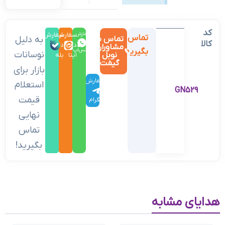
کد
سفارش
سفارش
سفارش
تماس
تماس با
به دلیل
کالا
در
در
در
مشاوران
بگیرید
واتس‌اپ
نوسانات
نوبل
ایتا
بله
گیفت
بازار برای
سفارش
استعلام
GN529
در
قیمت
تلگرام
نهایی
تماس
بگیرید!
هدایای مشابه